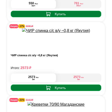
550
701
₽
₽
/шт
/шт
1шт
10шт
Купить
₽
3091
Акция
-17%
ЧИР спинка с/с в/у ~0,8 кг (Якутия)
₽
2573
Итого:
2573
2573
₽
₽
/кг
/кг
1кг
5кг
Купить
₽
3162
Акция
-21%