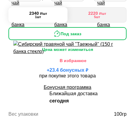
увеличить его производительность и сделать
функционал сайта максимально удобным для
2340
2220
₽
₽
/шт
/шт
пользователей.
1шт
5шт
Рекламные файлы cookie используются для целей
Под заказ
маркетинга и улучшения качества рекламы. Эти
файлы cookie помогают обеспечить максимально
Цена может измениться
высокую точность и ценность содержания
В избранное
маркетинговых и рекламных материалов для
₽
+
23.4
бонусных
пользователей сайта.
при покупке этого товара
Бонусная программа
Ближайшая доставка
сегодня
Вес упаковки
100гр