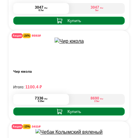
3047
3047
₽
₽
/кг
/кг
0.7кг
5кг
Купить
₽
9593
Акция
-24%
Чир юкола
₽
1100.4
Итого:
7336
8690
₽
₽
/кг
/кг
0.15кг
2.5кг
Купить
₽
3411
Акция
-15%