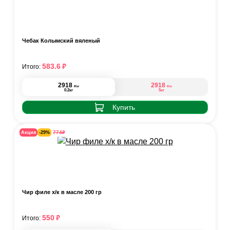
Чебак Колымский вяленый
₽
583.6
Итого:
2918
2918
₽
₽
/кг
/кг
0.2кг
5кг
Купить
₽
774
Акция
-29%
Чир филе х/к в масле 200 гр
₽
550
Итого: