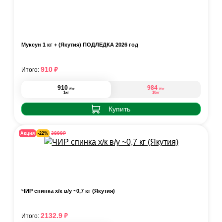
Муксун 1 кг + (Якутия) ПОДЛЁДКА 2026 год
₽
910
Итого:
910
984
₽
₽
/кг
/кг
1кг
10кг
Купить
₽
3899
Акция
-22%
ЧИР спинка х/к в/у ~0,7 кг (Якутия)
₽
2132.9
Итого: