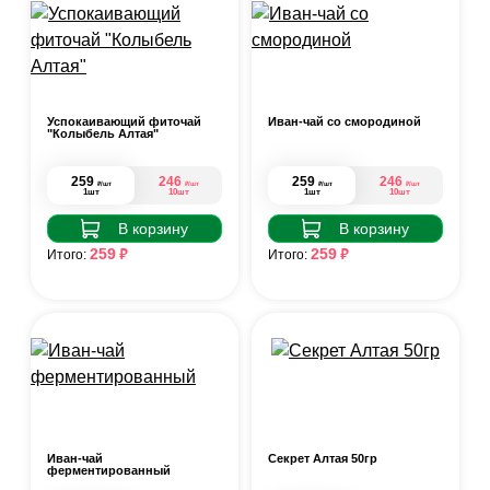
Успокаивающий фиточай
Иван-чай со смородиной
"Колыбель Алтая"
259
246
259
246
₽
₽
₽
₽
/шт
/шт
/шт
/шт
1шт
10шт
1шт
10шт
В корзину
В корзину
₽
₽
259
259
Итого:
Итого:
Иван-чай
Секрет Алтая 50гр
ферментированный