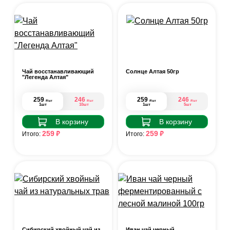
Чай восстанавливающий
Солнце Алтая 50гр
"Легенда Алтая"
259
246
259
246
₽
₽
₽
₽
/шт
/шт
/шт
/шт
1шт
10шт
1шт
5шт
В корзину
В корзину
₽
₽
259
259
Итого:
Итого:
Сибирский хвойный чай из
Иван чай черный