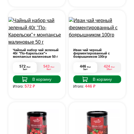
Чайный набор чай зеленый
Иван чай черный
40г "По-Карельски"+
ферментированный с
монпансье малиновые 50 г
боярышником 100гр
572
543
446
424
₽
₽
₽
₽
/шт
/шт
/шт
/шт
1шт
6шт
1шт
10шт
В корзину
В корзину
₽
₽
572
446
Итого:
Итого: