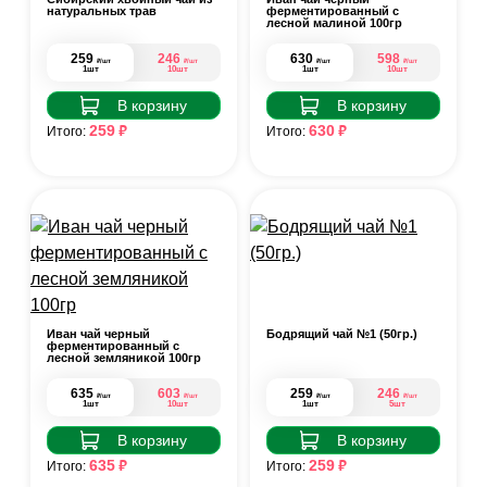
натуральных трав
ферментированный с
лесной малиной 100гр
259
246
630
598
₽
₽
₽
₽
/шт
/шт
/шт
/шт
1шт
10шт
1шт
10шт
В корзину
В корзину
₽
₽
259
630
Итого:
Итого:
Иван чай черный
Бодрящий чай №1 (50гр.)
ферментированный с
лесной земляникой 100гр
635
603
259
246
₽
₽
₽
₽
/шт
/шт
/шт
/шт
1шт
10шт
1шт
5шт
В корзину
В корзину
₽
₽
635
259
Итого:
Итого: