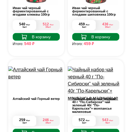
Иван чай черный
Иван чай черный
ферментированный с
ферментированный с
ягодами клюквы 100гр
плодами шиповника 100гр
540
512
459
436
₽
₽
₽
₽
/шт
/шт
/шт
/шт
1шт
10шт
1шт
10шт
В корзину
В корзину
₽
₽
540
459
Итого:
Итого:
Алтайский чай Горный ветер
Чайный набор чай черный
40 г "По-Сибирски" чай
зеленый 40г "По-
Карельски"+ монпансье
малиновые
259
246
572
543
₽
₽
₽
₽
/шт
/шт
/шт
/шт
1шт
10шт
1шт
6шт