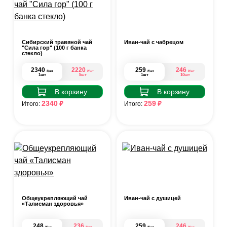
Сибирский травяной чай
Иван-чай с чабрецом
"Сила гор" (100 г банка
стекло)
2340
2220
259
246
₽
₽
₽
₽
/шт
/шт
/шт
/шт
1шт
5шт
1шт
10шт
В корзину
В корзину
₽
₽
2340
259
Итого:
Итого:
Общеукрепляющий чай
Иван-чай с душицей
«Талисман здоровья»
248
236
259
246
₽
₽
₽
₽
/шт
/шт
/шт
/шт