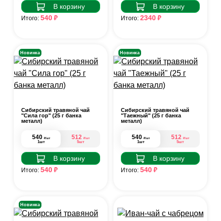
В корзину
В корзину
₽
₽
540
2340
Итого:
Итого:
Новинка
Новинка
Сибирский травяной чай
Сибирский травяной чай
"Сила гор" (25 г банка
"Таежный" (25 г банка
металл)
металл)
540
512
540
512
₽
₽
₽
₽
/шт
/шт
/шт
/шт
1шт
5шт
1шт
5шт
В корзину
В корзину
₽
₽
540
540
Итого:
Итого:
Новинка