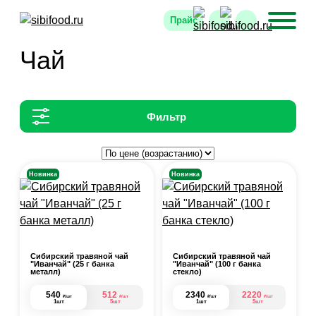
Прайс
Чай
Фильтр
Новинка
Новинка
Сибирский травяной чай
Сибирский травяной чай
"Иванчай" (25 г банка
"Иванчай" (100 г банка
металл)
стекло)
540
512
2340
2220
₽
₽
₽
₽
/шт
/шт
/шт
/шт
1шт
5шт
1шт
5шт