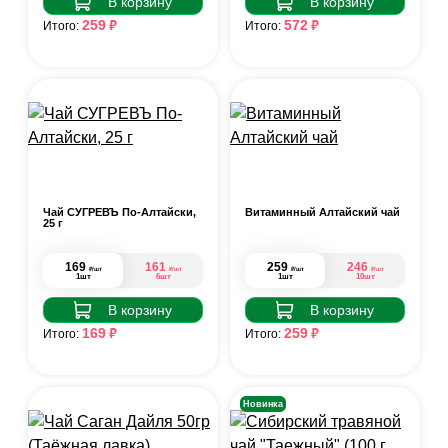
В корзину
В корзину
₽
₽
259
572
Итого:
Итого:
Чай СУГРЕВЪ По-Алтайски,
Витаминный Алтайский чай
25 г
169
161
259
246
₽
₽
₽
₽
/шт
/шт
/шт
/шт
1шт
6шт
1шт
10шт
В корзину
В корзину
₽
₽
169
259
Итого:
Итого:
Новинка