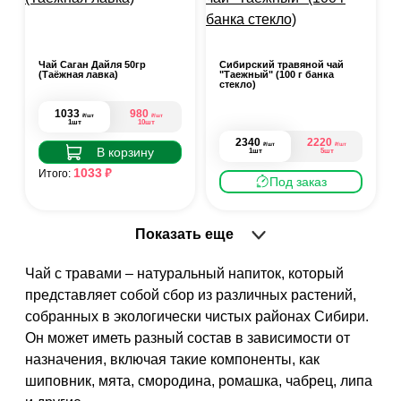
Чай Саган Дайля 50гр
Сибирский травяной чай
(Таёжная лавка)
"Таежный" (100 г банка
стекло)
1033
980
₽
₽
/шт
/шт
1шт
10шт
2340
2220
₽
₽
/шт
/шт
В корзину
1шт
5шт
₽
1033
Итого:
Под заказ
Показать еще
Чай с травами – натуральный напиток, который
представляет собой сбор из различных растений,
собранных в экологически чистых районах Сибири.
Он может иметь разный состав в зависимости от
назначения, включая такие компоненты, как
шиповник, мята, смородина, ромашка, чабрец, липа