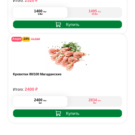
₽
2520
Итого:
1400
1495
₽
₽
/кг
/кг
1.8кг
10.8кг
Купить
₽
3128
Акция
-24%
Креветки 80/100 Магаданские
₽
2400
Итого:
2400
2834
₽
₽
/кг
/кг
1кг
5кг
Купить