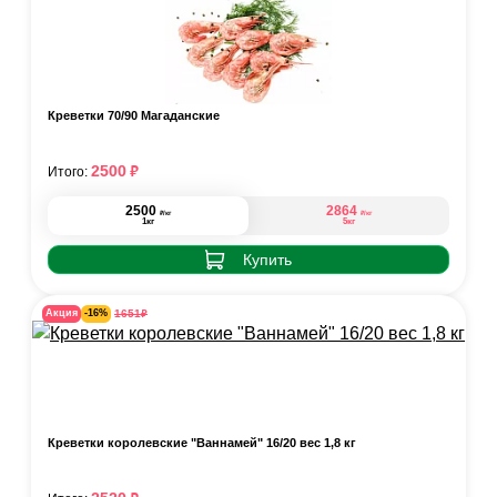
Креветки 70/90 Магаданские
₽
2500
Итого:
2500
2864
₽
₽
/кг
/кг
1кг
5кг
Купить
₽
1651
Акция
-16%
Креветки королевские "Ваннамей" 16/20 вес 1,8 кг