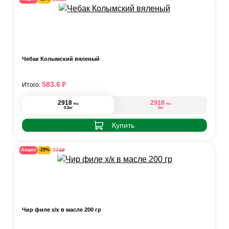
Чебак Колымский вяленый
₽
583.6
Итого:
2918
2918
₽
₽
/кг
/кг
0.2кг
5кг
Купить
₽
774
Акция
-29%
Чир филе х/к в масле 200 гр