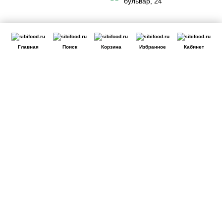
бульвар, 24
Главная
Поиск
Корзина
Избранное
Кабинет
Сайт использует файлы cookie для обеспечения удобства
пользователей сайта, его улучшения, предоставления
персонализированных рекомендаций. Вы можете
или
cookie.
принять все
настроить выбор
Принять
Отклонить
Ознакомиться
c Политикой обработки cookie-файлов.
Сайт может перестать корректно работать
Если вы решите отклонить файлы cookie, сайт может
потерять часть необходимого для вас функционала.
Отклонить
Принять cookie
Настройки Cookie
Технические (обязательные) файлы cookie