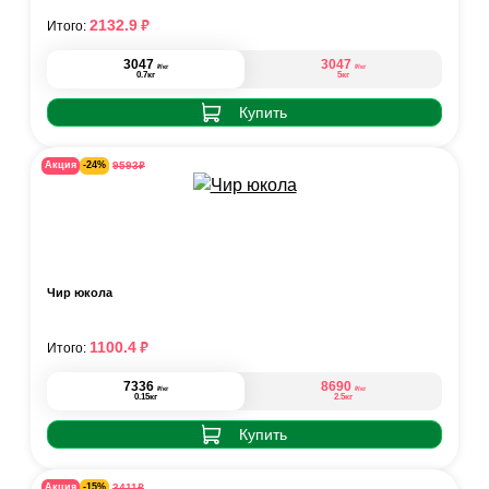
₽
2132.9
Итого:
3047
3047
₽
₽
/кг
/кг
0.7кг
5кг
Купить
₽
9593
Акция
-24%
Чир юкола
₽
1100.4
Итого:
7336
8690
₽
₽
/кг
/кг
0.15кг
2.5кг
Купить
₽
3411
Акция
-15%