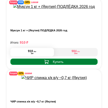
₽
1360
Акция
2026
-34%
Муксун 1 кг + (Якутия) ПОДЛЁДКА 2026 год
₽
910
Итого:
910
984
₽
₽
/кг
/кг
1кг
10кг
Купить
₽
3899
Акция
-22%
ЧИР спинка х/к в/у ~0,7 кг (Якутия)