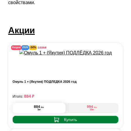
свойствами.
Акции
₽
1336
Акция
2026
-34%
Омуль 1 + (Якутия) ПОДЛЁДКА 2026 год
₽
884
Итого:
884
994
₽
₽
/кг
/кг
1кг
10кг
Купить