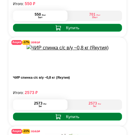
₽
550
Итого:
550
701
₽
₽
/шт
/шт
1шт
10шт
Купить
₽
3091
Акция
-17%
ЧИР спинка с/с в/у ~0,8 кг (Якутия)
₽
2573
Итого:
2573
2573
₽
₽
/кг
/кг
1кг
5кг
Купить
₽
3162
Акция
-21%