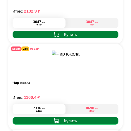
₽
2132.9
Итого:
3047
3047
₽
₽
/кг
/кг
0.7кг
5кг
Купить
₽
9593
Акция
-24%
Чир юкола
₽
1100.4
Итого:
7336
8690
₽
₽
/кг
/кг
0.15кг
2.5кг
Купить