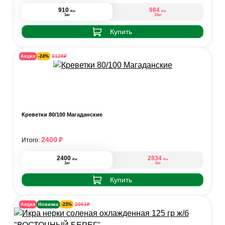
910
984
₽
₽
/кг
/кг
1кг
10кг
Купить
₽
3128
Акция
-24%
Креветки 80/100 Магаданские
₽
2400
Итого:
2400
2834
₽
₽
/кг
/кг
1кг
5кг
Купить
₽
2061
Акция
Новинка
-23%