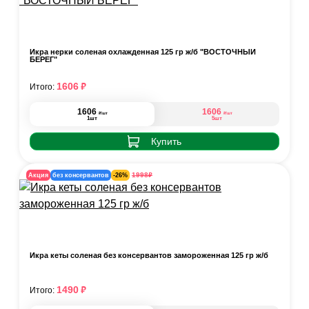
Икра нерки соленая охлажденная 125 гр ж/б "ВОСТОЧНЫЙ
БЕРЕГ"
₽
1606
Итого:
1606
1606
₽
₽
/шт
/шт
1шт
5шт
Купить
₽
1998
Акция
без консервантов
-26%
Икра кеты соленая без консервантов замороженная 125 гр ж/б
₽
1490
Итого: