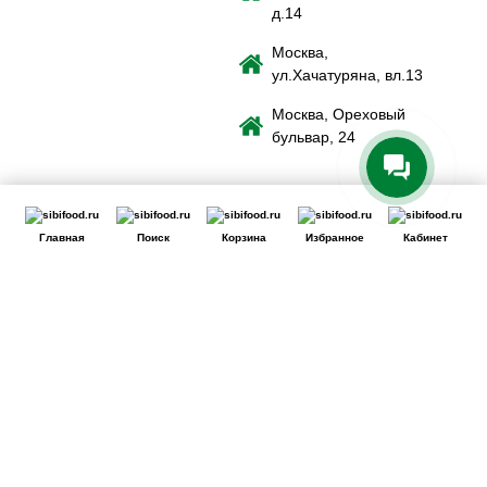
д.14
Москва,
ул.Хачатуряна, вл.13
Москва, Ореховый
бульвар, 24
Главная
Поиск
Корзина
Избранное
Кабинет
Сайт использует файлы cookie для обеспечения удобства
пользователей сайта, его улучшения, предоставления
персонализированных рекомендаций. Вы можете
или
cookie.
принять все
настроить выбор
Принять
Отклонить
Ознакомиться
c Политикой обработки cookie-файлов.
Сайт может перестать корректно работать
Если вы решите отклонить файлы cookie, сайт может