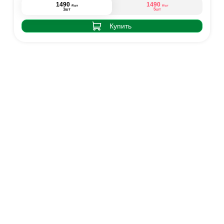
1490
1490
₽
₽
/шт
/шт
1шт
5шт
Купить