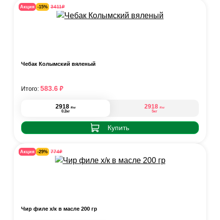
₽
3411
Акция
-15%
Чебак Колымский вяленый
₽
583.6
Итого:
2918
2918
₽
₽
/кг
/кг
0.2кг
5кг
Купить
₽
774
Акция
-29%
Чир филе х/к в масле 200 гр