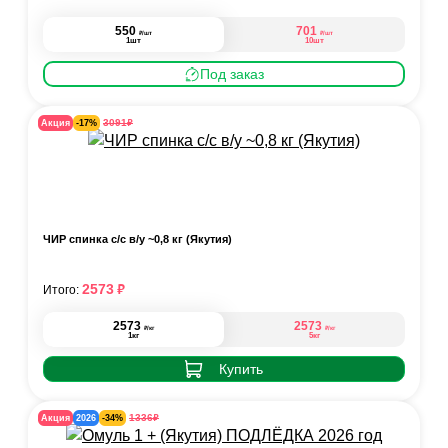
550
701
₽
₽
/шт
/шт
1шт
10шт
Под заказ
₽
3091
Акция
-17%
ЧИР спинка с/с в/у ~0,8 кг (Якутия)
₽
2573
Итого:
2573
2573
₽
₽
/кг
/кг
1кг
5кг
Купить
₽
1336
Акция
2026
-34%