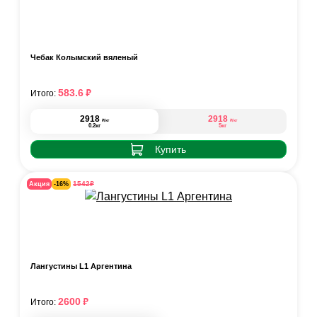
Чебак Колымский вяленый
₽
583.6
Итого:
2918
2918
₽
₽
/кг
/кг
0.2кг
5кг
Купить
₽
1542
Акция
-16%
Лангустины L1 Аргентина
₽
2600
Итого: