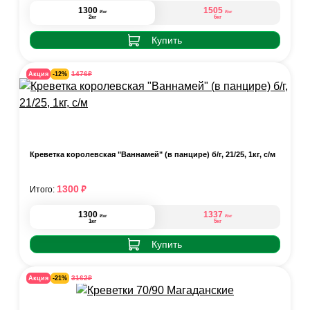
1300
1505
₽
₽
/кг
/кг
2кг
6кг
Купить
₽
1476
Акция
-12%
Креветка королевская "Ваннамей" (в панцире) б/г, 21/25, 1кг, с/м
₽
1300
Итого:
1300
1337
₽
₽
/кг
/кг
1кг
5кг
Купить
₽
3162
Акция
-21%