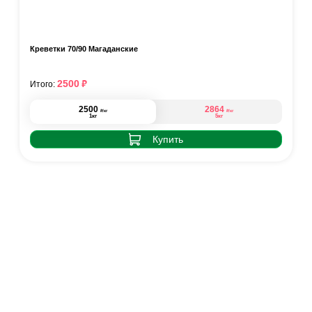
Креветки 70/90 Магаданские
₽
2500
Итого:
2500
2864
₽
₽
/кг
/кг
1кг
5кг
Купить