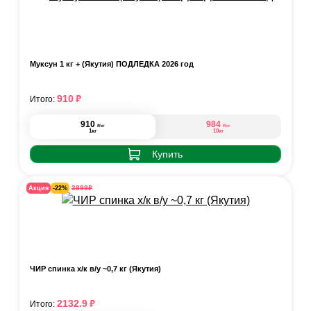
Муксун 1 кг + (Якутия) ПОДЛЁДКА 2026 год
₽
910
Итого:
910
984
₽
₽
/кг
/кг
1кг
10кг
Купить
₽
3899
Акция
-22%
ЧИР спинка х/к в/у ~0,7 кг (Якутия)
₽
2132.9
Итого: