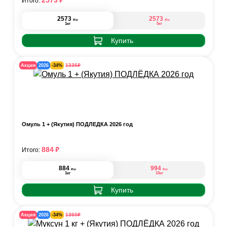
₽
2573
Итого:
2573
2573
₽
₽
/кг
/кг
1кг
5кг
Купить
₽
1336
Акция
2026
-34%
Омуль 1 + (Якутия) ПОДЛЁДКА 2026 год
₽
884
Итого:
884
994
₽
₽
/кг
/кг
1кг
10кг
Купить
₽
1360
Акция
2026
-34%