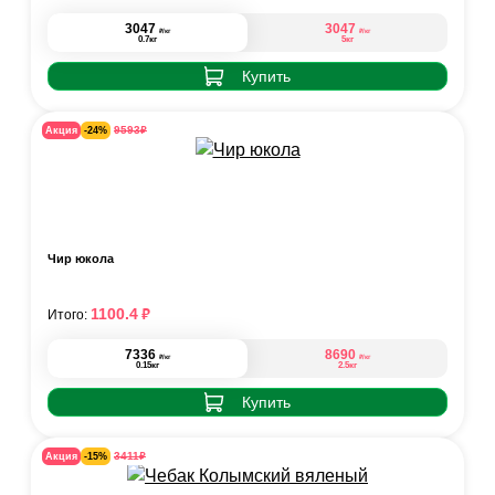
3047
3047
₽
₽
/кг
/кг
0.7кг
5кг
Купить
₽
9593
Акция
-24%
Чир юкола
₽
1100.4
Итого:
7336
8690
₽
₽
/кг
/кг
0.15кг
2.5кг
Купить
₽
3411
Акция
-15%