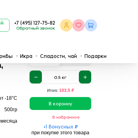
ый
+7 (495) 127-75-82
с
Обратный звонок
орковь, кбачок)
й
грибы
Икра
Сладости, чай
Подарки
207
196
₽
/кг
₽
/кг
0.5кг
5кг
,
0.5
кг
₽
103.5
Итого:
от -18°C
В корзину
500гр
В избранное
 месяца
+
1
бонусных
₽
при покупке этого товара