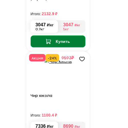
₽
2132.9
Итого:
3047
3047
₽
/кг
₽
/кг
0.7кг
5кг
Купить
₽
9593
Акция
-24%
Чир юкола
₽
1100.4
Итого:
7336
8690
₽
/кг
₽
/кг