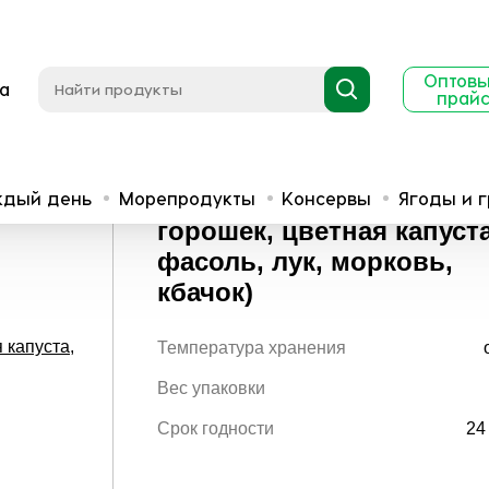
Оптов
а
прай
Весенняя смесь (зеленый горошек, цветная капуста, фасоль, лук, м
Весенняя смесь (зелены
ждый день
Морепродукты
Консервы
Ягоды и 
горошек, цветная капуста
фасоль, лук, морковь,
кбачок)
Температура хранения
Вес упаковки
Срок годности
24