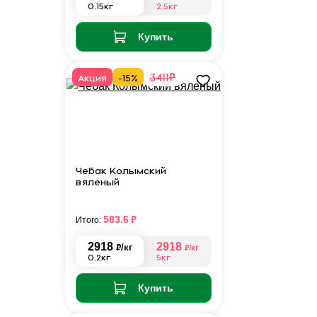
0.15кг
2.5кг
Купить
₽
3411
Акция
-15%
Чебак Колымский
вяленый
₽
583.6
Итого:
2918
2918
₽
/кг
₽
/кг
0.2кг
5кг
Купить