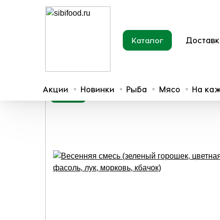
Доставк
Каталог
Главная
Ягоды и грибы
Замороженные овощи
Акции
Новинки
Рыба
Мясо
На ка
Новинка