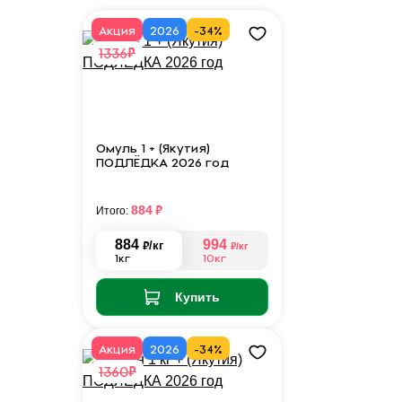
Акция
2026
-34%
₽
1336
Омуль 1 + (Якутия)
ПОДЛЁДКА 2026 год
₽
884
Итого:
884
994
₽
/кг
₽
/кг
1кг
10кг
Купить
Акция
2026
-34%
₽
1360