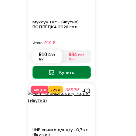
Муксун 1 кг + (Якутия)
ПОДЛЁДКА 2026 год
₽
910
Итого:
910
984
₽
/кг
₽
/кг
1кг
10кг
Купить
₽
3899
Акция
-22%
ЧИР спинка х/к в/у ~0,7 кг
(Якутия)