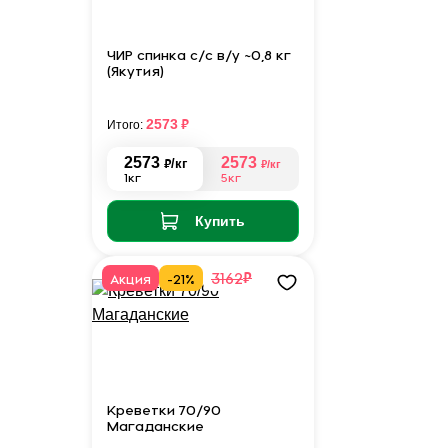
ЧИР спинка с/с в/у ~0,8 кг
(Якутия)
₽
2573
Итого:
2573
2573
₽
/кг
₽
/кг
1кг
5кг
Купить
₽
3162
Акция
-21%
Креветки 70/90
Магаданские