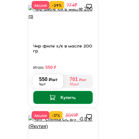
₽
774
Акция
-29%
Чир филе х/к в масле 200
гр
₽
550
Итого:
550
701
₽
/шт
₽
/шт
1шт
10шт
Купить
₽
3091
Акция
-17%