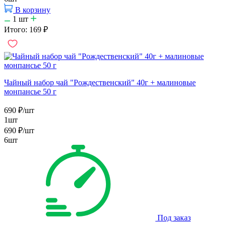
В корзину
1
шт
Итого:
169
₽
Чайный набор чай "Рождественский" 40г + малиновые
монпансье 50 г
690
₽
/шт
1шт
690
₽
/шт
6шт
Под заказ