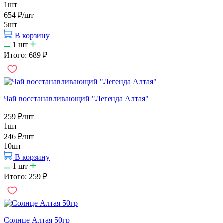
1шт
654
₽
/шт
5шт
В корзину
1
шт
Итого:
689
₽
Чай восстанавливающий "Легенда Алтая"
259
₽
/шт
1шт
246
₽
/шт
10шт
В корзину
1
шт
Итого:
259
₽
Солнце Алтая 50гр