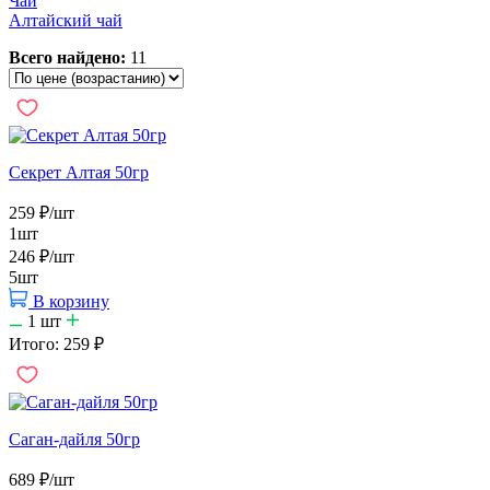
Чай
Алтайский чай
Всего найдено:
11
Секрет Алтая 50гр
259
₽
/шт
1шт
246
₽
/шт
5шт
В корзину
1
шт
Итого:
259
₽
Саган-дайля 50гр
689
₽
/шт