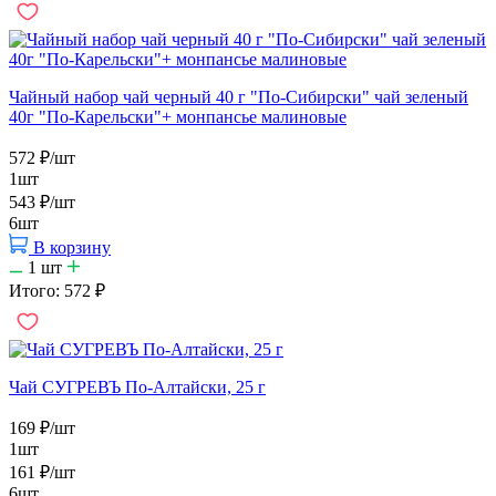
Чайный набор чай черный 40 г "По-Сибирски" чай зеленый
40г "По-Карельски"+ монпансье малиновые
572
₽
/шт
1шт
543
₽
/шт
6шт
В корзину
1
шт
Итого:
572
₽
Чай СУГРЕВЪ По-Алтайски, 25 г
169
₽
/шт
1шт
161
₽
/шт
6шт