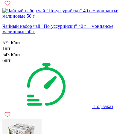
Чайный набор чай "По-уссурийски" 40 г + монпансье
малиновые 50 г
572
₽
/шт
1шт
543
₽
/шт
6шт
Под заказ