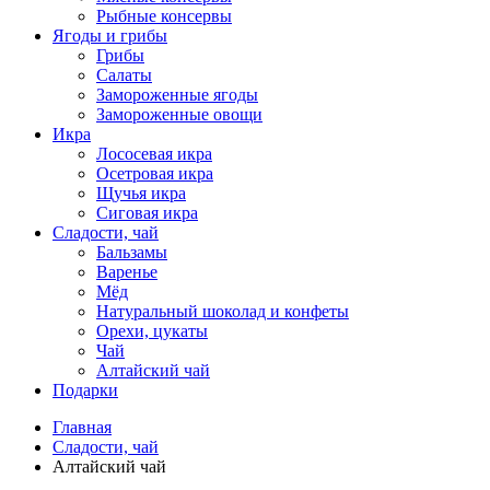
Рыбные консервы
Ягоды и грибы
Грибы
Салаты
Замороженные ягоды
Замороженные овощи
Икра
Лососевая икра
Осетровая икра
Щучья икра
Сиговая икра
Сладости, чай
Бальзамы
Варенье
Мёд
Натуральный шоколад и конфеты
Орехи, цукаты
Чай
Алтайский чай
Подарки
Главная
Сладости, чай
Алтайский чай