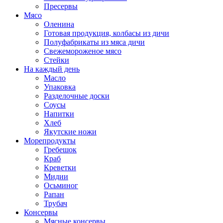
Пресервы
Мясо
Оленина
Готовая продукция, колбасы из дичи
Полуфабрикаты из мяса дичи
Свежемороженое мясо
Стейки
На каждый день
Масло
Упаковка
Разделочные доски
Соусы
Напитки
Хлеб
Якутские ножи
Морепродукты
Гребешок
Краб
Креветки
Мидии
Осьминог
Рапан
Трубач
Консервы
Мясные консервы