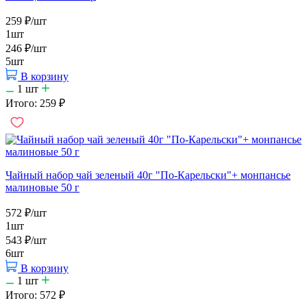
259
₽
/шт
1шт
246
₽
/шт
5шт
В корзину
1
шт
Итого:
259
₽
Чайный набор чай зеленый 40г "По-Карельски"+ монпансье
малиновые 50 г
572
₽
/шт
1шт
543
₽
/шт
6шт
В корзину
1
шт
Итого:
572
₽