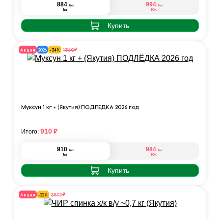
884
994
₽
₽
/кг
/кг
1кг
10кг
Купить
₽
1360
Акция
2026
-34%
Муксун 1 кг + (Якутия) ПОДЛЁДКА 2026 год
₽
910
Итого:
910
984
₽
₽
/кг
/кг
1кг
10кг
Купить
₽
3899
Акция
-22%