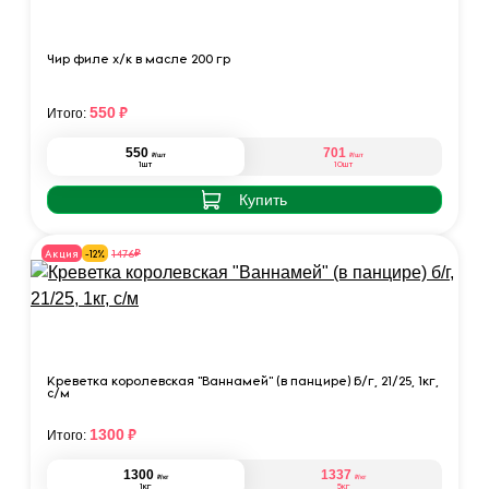
Чир филе х/к в масле 200 гр
₽
550
Итого:
550
701
₽
₽
/шт
/шт
1шт
10шт
Купить
₽
1476
Акция
-12%
Креветка королевская "Ваннамей" (в панцире) б/г, 21/25, 1кг,
с/м
₽
1300
Итого:
1300
1337
₽
₽
/кг
/кг
1кг
5кг