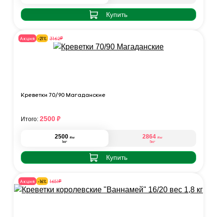
Купить
₽
3162
Акция
-21%
Креветки 70/90 Магаданские
₽
2500
Итого:
2500
2864
₽
₽
/кг
/кг
1кг
5кг
Купить
₽
1651
Акция
-16%