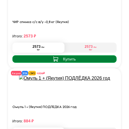
ЧИР спинка с/с в/у ~0,8 кг (Якутия)
₽
2573
Итого:
2573
2573
₽
₽
/кг
/кг
1кг
5кг
Купить
₽
1336
Акция
2026
-34%
Омуль 1 + (Якутия) ПОДЛЁДКА 2026 год
₽
884
Итого: