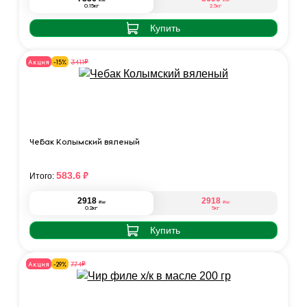
0.15кг
2.5кг
Купить
₽
3411
Акция
-15%
Чебак Колымский вяленый
₽
583.6
Итого:
2918
2918
₽
₽
/кг
/кг
0.2кг
5кг
Купить
₽
774
Акция
-29%