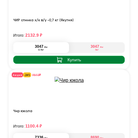
ЧИР спинка х/к в/у ~0,7 кг (Якутия)
₽
2132.9
Итого:
3047
3047
₽
₽
/кг
/кг
0.7кг
5кг
Купить
₽
9593
Акция
-24%
Чир юкола
₽
1100.4
Итого:
7336
8690
₽
₽
/кг
/кг