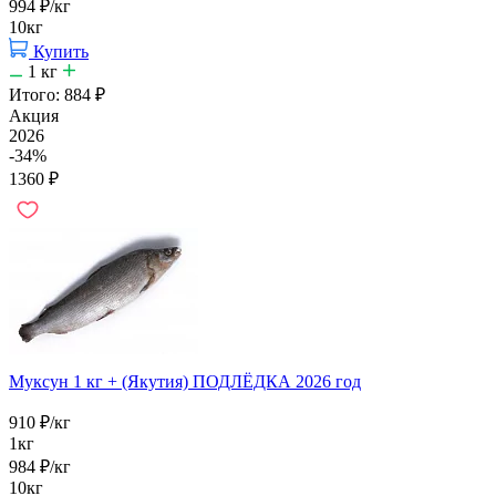
994
₽
/кг
10кг
Купить
1
кг
Итого:
884
₽
Акция
2026
-34%
1360
₽
Муксун 1 кг + (Якутия) ПОДЛЁДКА 2026 год
910
₽
/кг
1кг
984
₽
/кг
10кг