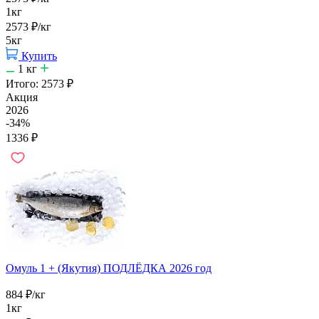
1кг
2573
₽
/кг
5кг
Купить
1
кг
Итого:
2573
₽
Акция
2026
-34%
1336
₽
Омуль 1 + (Якутия) ПОДЛЁДКА 2026 год
884
₽
/кг
1кг