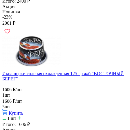
Итого:
2400
₽
Акция
Новинка
-23%
2061
₽
Икра нерки соленая охлажденная 125 гр ж/б "ВОСТОЧНЫЙ
БЕРЕГ"
1606
₽
/шт
1шт
1606
₽
/шт
5шт
Купить
1
шт
Итого:
1606
₽
Акция