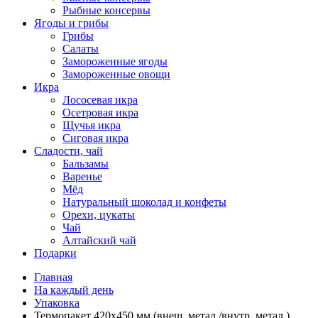
Рыбные консервы
Ягоды и грибы
Грибы
Салаты
Замороженные ягоды
Замороженные овощи
Икра
Лососевая икра
Осетровая икра
Щучья икра
Сиговая икра
Сладости, чай
Бальзамы
Варенье
Мёд
Натуральный шоколад и конфеты
Орехи, цукаты
Чай
Алтайский чай
Подарки
Главная
На каждый день
Упаковка
Термопакет 420х450 мм.(внеш. метал./внутр. метал.)