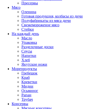
Пресервы
Мясо
Оленина
Готовая продукция, колбасы из дичи
Полуфабрикаты из мяса дичи
Свежемороженое мясо
Стейки
На каждый день
Масло
Упаковка
Разделочные доски
Соусы
Напитки
Хлеб
Якутские ножи
Морепродукты
Гребешок
Краб
Креветки
Мидии
Осьминог
Рапан
Трубач
Консервы
Мясные консервы