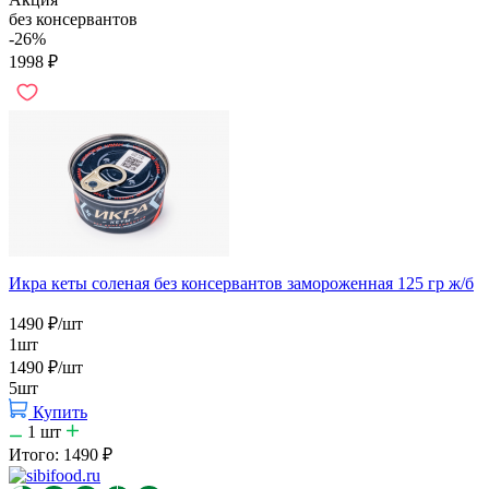
без консервантов
-26%
1998
₽
Икра кеты соленая без консервантов замороженная 125 гр ж/б
1490
₽
/шт
1шт
1490
₽
/шт
5шт
Купить
1
шт
Итого:
1490
₽