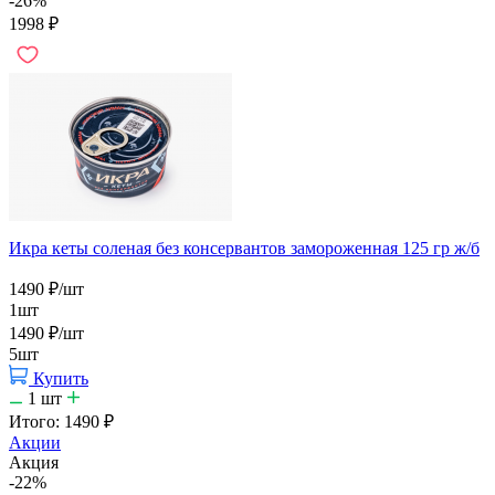
-26%
1998
₽
Икра кеты соленая без консервантов замороженная 125 гр ж/б
1490
₽
/шт
1шт
1490
₽
/шт
5шт
Купить
1
шт
Итого:
1490
₽
Акции
Акция
-22%