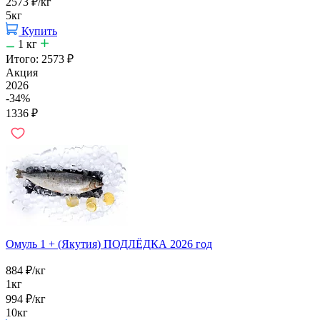
2573
₽
/кг
5кг
Купить
1
кг
Итого:
2573
₽
Акция
2026
-34%
1336
₽
Омуль 1 + (Якутия) ПОДЛЁДКА 2026 год
884
₽
/кг
1кг
994
₽
/кг
10кг