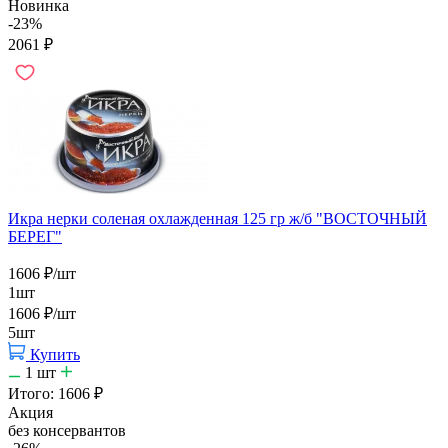
Новинка
-23%
2061
₽
Икра нерки соленая охлажденная 125 гр ж/б "ВОСТОЧНЫЙ
БЕРЕГ"
1606
₽
/шт
1шт
1606
₽
/шт
5шт
Купить
1
шт
Итого:
1606
₽
Акция
без консервантов