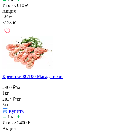
Итого:
910
₽
Акция
-24%
3128
₽
Креветки 80/100 Магаданские
2400
₽
/кг
1кг
2834
₽
/кг
5кг
Купить
1
кг
Итого:
2400
₽
Акция