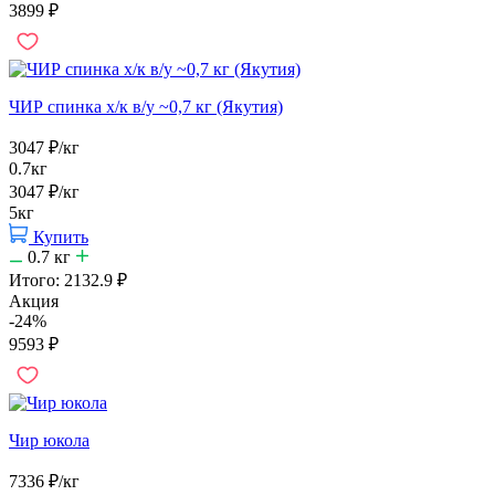
3899
₽
ЧИР спинка х/к в/у ~0,7 кг (Якутия)
3047
₽
/кг
0.7кг
3047
₽
/кг
5кг
Купить
0.7
кг
Итого:
2132.9
₽
Акция
-24%
9593
₽
Чир юкола
7336
₽
/кг