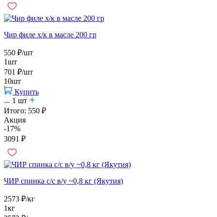
Чир филе х/к в масле 200 гр
550
₽
/шт
1шт
701
₽
/шт
10шт
Купить
1
шт
Итого:
550
₽
Акция
-17%
3091
₽
ЧИР спинка с/с в/у ~0,8 кг (Якутия)
2573
₽
/кг
1кг