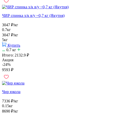
ЧИР спинка х/к в/у ~0,7 кг (Якутия)
3047
₽
/кг
0.7кг
3047
₽
/кг
5кг
Купить
0.7
кг
Итого:
2132.9
₽
Акция
-24%
9593
₽
Чир юкола
7336
₽
/кг
0.15кг
8690
₽
/кг