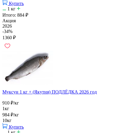
Купить
1
кг
Итого:
884
₽
Акция
2026
-34%
1360
₽
Муксун 1 кг + (Якутия) ПОДЛЁДКА 2026 год
910
₽
/кг
1кг
984
₽
/кг
10кг
Купить
1
кг