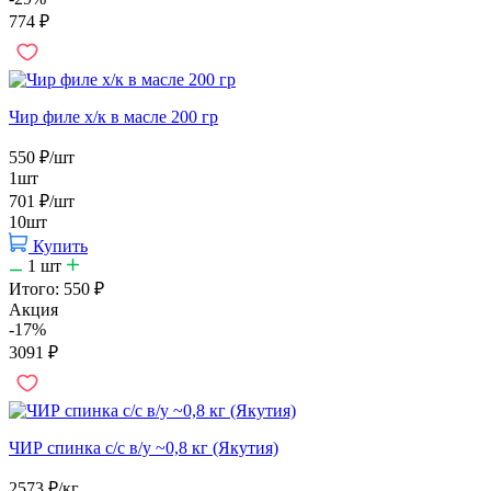
774
₽
Чир филе х/к в масле 200 гр
550
₽
/шт
1шт
701
₽
/шт
10шт
Купить
1
шт
Итого:
550
₽
Акция
-17%
3091
₽
ЧИР спинка с/с в/у ~0,8 кг (Якутия)
2573
₽
/кг