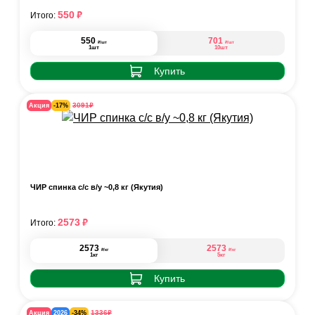
₽
550
Итого:
550
701
₽
₽
/шт
/шт
1шт
10шт
Купить
₽
3091
Акция
-17%
ЧИР спинка с/с в/у ~0,8 кг (Якутия)
₽
2573
Итого:
2573
2573
₽
₽
/кг
/кг
1кг
5кг
Купить
₽
1336
Акция
2026
-34%