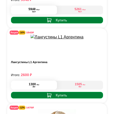
Итого:
5948
5261
₽
₽
/шт
/шт
1шт
4шт
Купить
₽
1542
Акция
-16%
Лангустины L1 Аргентина
₽
2600
Итого:
1300
1505
₽
₽
/кг
/кг
2кг
6кг
Купить
₽
1476
Акция
-12%