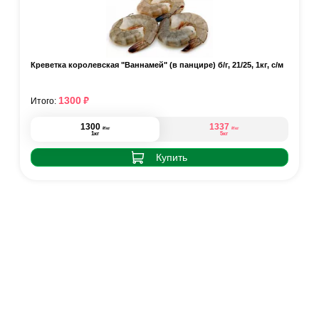
Креветка королевская "Ваннамей" (в панцире) б/г, 21/25, 1кг, с/м
₽
1300
Итого:
1300
1337
₽
₽
/кг
/кг
1кг
5кг
Купить