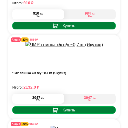
₽
910
Итого:
910
984
₽
₽
/кг
/кг
1кг
10кг
Купить
₽
3899
Акция
-22%
ЧИР спинка х/к в/у ~0,7 кг (Якутия)
₽
2132.9
Итого:
3047
3047
₽
₽
/кг
/кг
0.7кг
5кг
Купить
₽
9593
Акция
-24%