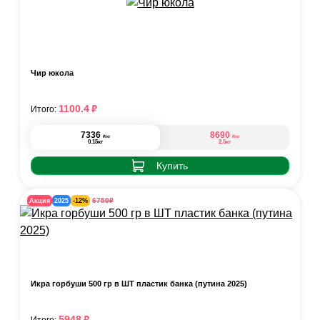
Чир юкола
₽
1100.4
Итого:
7336
8690
₽
₽
/кг
/кг
0.15кг
2.5кг
Купить
₽
6750
Акция
2025
-12%
Икра горбуши 500 гр в ШТ пластик банка (путина 2025)
₽
5948