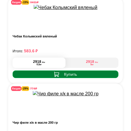
₽
3411
Акция
-15%
Чебак Колымский вяленый
₽
583.6
Итого:
2918
2918
₽
₽
/кг
/кг
0.2кг
5кг
Купить
₽
774
Акция
-29%
Чир филе х/к в масле 200 гр