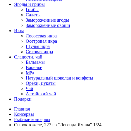
Ягоды и грибы
Грибы
Салаты
Замороженные ягоды
Замороженные овощи
Икра
Лососевая икра
Осетровая икра
Щучья икра
Сиговая икра
Сладости, чай
Бальзамы
Варенье
Мёд
Натуральный шоколад и конфеты
Орехи, цукаты
Чай
Алтайский чай
Подарки
Главная
Консервы
Рыбные консервы
Сырок в желе, 227 гр "Легенда Ямала" 1/24