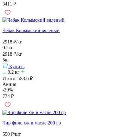
3411
₽
Чебак Колымский вяленый
2918
₽
/кг
0.2кг
2918
₽
/кг
5кг
Купить
0.2
кг
Итого:
583.6
₽
Акция
-29%
774
₽
Чир филе х/к в масле 200 гр
550
₽
/шт