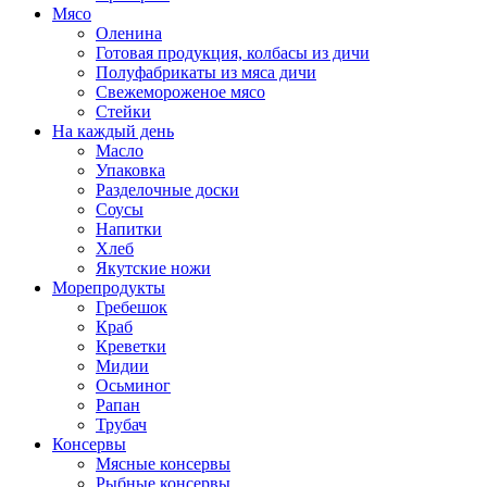
Мясо
Оленина
Готовая продукция, колбасы из дичи
Полуфабрикаты из мяса дичи
Свежемороженое мясо
Стейки
На каждый день
Масло
Упаковка
Разделочные доски
Соусы
Напитки
Хлеб
Якутские ножи
Морепродукты
Гребешок
Краб
Креветки
Мидии
Осьминог
Рапан
Трубач
Консервы
Мясные консервы
Рыбные консервы