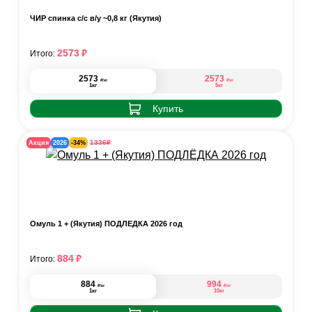
ЧИР спинка с/с в/у ~0,8 кг (Якутия)
₽
2573
Итого:
2573
2573
₽
₽
/кг
/кг
1кг
5кг
Купить
₽
1336
Акция
2026
-34%
Омуль 1 + (Якутия) ПОДЛЁДКА 2026 год
₽
884
Итого:
884
994
₽
₽
/кг
/кг
1кг
10кг