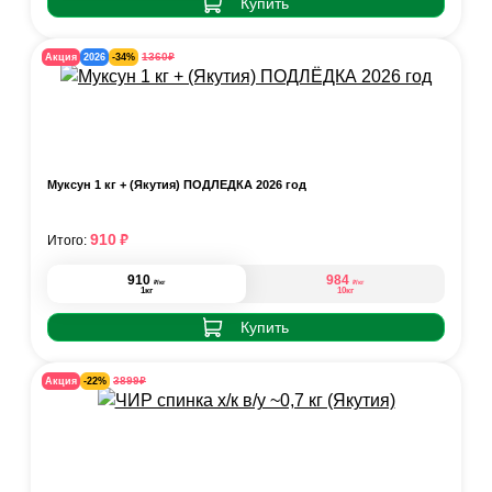
Купить
₽
1360
Акция
2026
-34%
Муксун 1 кг + (Якутия) ПОДЛЁДКА 2026 год
₽
910
Итого:
910
984
₽
₽
/кг
/кг
1кг
10кг
Купить
₽
3899
Акция
-22%