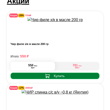
Акции
₽
774
Акция
-29%
Чир филе х/к в масле 200 гр
₽
550
Итого:
550
701
₽
₽
/шт
/шт
1шт
10шт
Купить
₽
3091
Акция
-17%