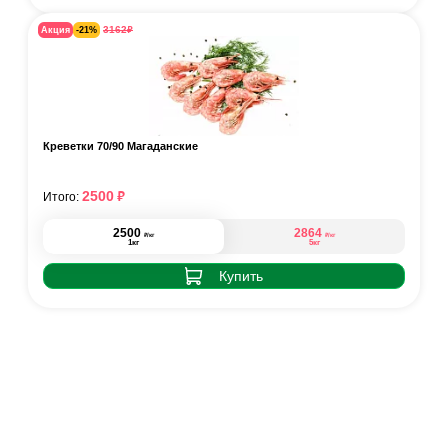
₽
3162
Акция
-21%
Креветки 70/90 Магаданские
₽
2500
Итого:
2500
2864
₽
₽
/кг
/кг
1кг
5кг
Купить