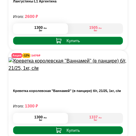
Лангустины L1 Аргентина
₽
2600
Итого:
1300
1505
₽
₽
/кг
/кг
2кг
6кг
Купить
₽
1476
Акция
-12%
Креветка королевская "Ваннамей" (в панцире) б/г, 21/25, 1кг, с/м
₽
1300
Итого:
1300
1337
₽
₽
/кг
/кг
1кг
5кг
Купить