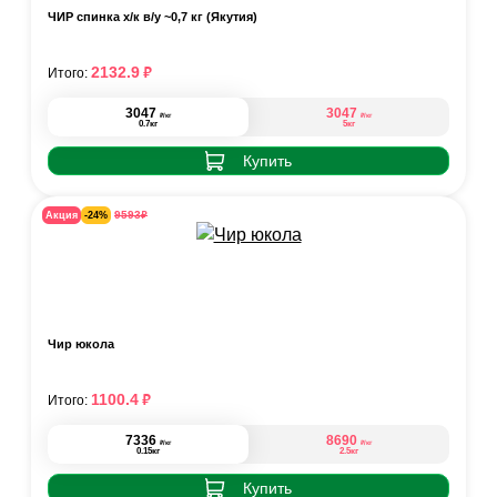
ЧИР спинка х/к в/у ~0,7 кг (Якутия)
₽
2132.9
Итого:
3047
3047
₽
₽
/кг
/кг
0.7кг
5кг
Купить
₽
9593
Акция
-24%
Чир юкола
₽
1100.4
Итого:
7336
8690
₽
₽
/кг
/кг
0.15кг
2.5кг
Купить