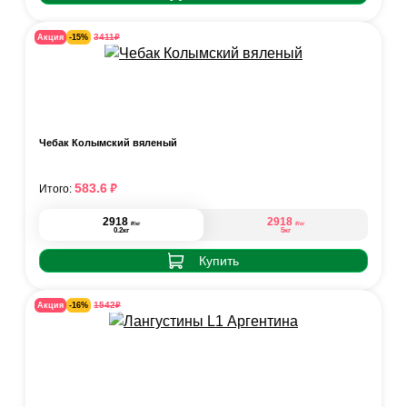
₽
3411
Акция
-15%
Чебак Колымский вяленый
₽
583.6
Итого:
2918
2918
₽
₽
/кг
/кг
0.2кг
5кг
Купить
₽
1542
Акция
-16%