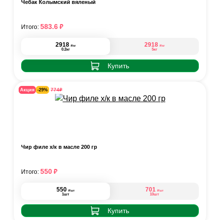
Чебак Колымский вяленый
₽
583.6
Итого:
2918
2918
₽
₽
/кг
/кг
0.2кг
5кг
Купить
₽
774
Акция
-29%
Чир филе х/к в масле 200 гр
₽
550
Итого:
550
701
₽
₽
/шт
/шт
1шт
10шт
Купить