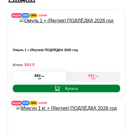
₽
1336
Акция
2026
-34%
Омуль 1 + (Якутия) ПОДЛЁДКА 2026 год
₽
884
Итого:
884
994
₽
₽
/кг
/кг
1кг
10кг
Купить
₽
1360
Акция
2026
-34%