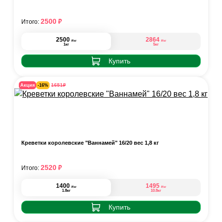
₽
2500
Итого:
2500
2864
₽
₽
/кг
/кг
1кг
5кг
Купить
₽
1651
Акция
-16%
Креветки королевские "Ваннамей" 16/20 вес 1,8 кг
₽
2520
Итого:
1400
1495
₽
₽
/кг
/кг
1.8кг
10.8кг
Купить