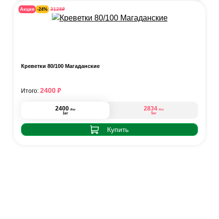
₽
3128
Акция
-24%
Креветки 80/100 Магаданские
₽
2400
Итого:
2400
2834
₽
₽
/кг
/кг
1кг
5кг
Купить