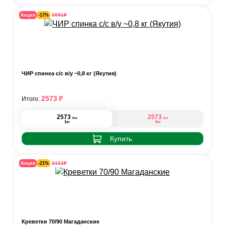
₽
3091
Акция
-17%
ЧИР спинка с/с в/у ~0,8 кг (Якутия)
₽
2573
Итого:
2573
2573
₽
₽
/кг
/кг
1кг
5кг
Купить
₽
3162
Акция
-21%
Креветки 70/90 Магаданские