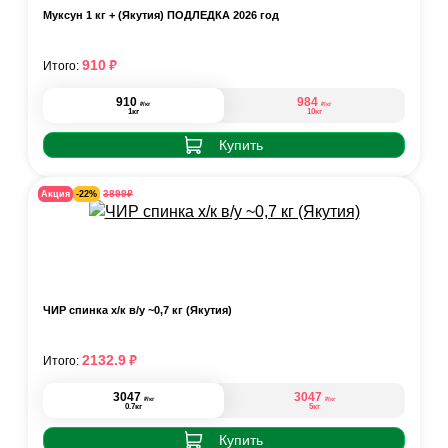
Муксун 1 кг + (Якутия) ПОДЛЁДКА 2026 год
₽
910
Итого:
910
984
₽
₽
/кг
/кг
1кг
10кг
Купить
₽
3899
Акция
-22%
ЧИР спинка х/к в/у ~0,7 кг (Якутия)
₽
2132.9
Итого:
3047
3047
₽
₽
/кг
/кг
0.7кг
5кг
Купить