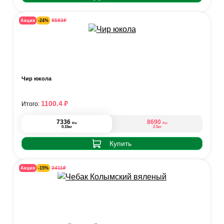
₽
9593
Акция
-24%
Чир юкола
₽
1100.4
Итого:
7336
8690
₽
₽
/кг
/кг
0.15кг
2.5кг
Купить
₽
3411
Акция
-15%