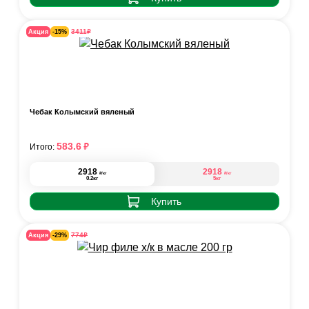
₽
3411
Акция
-15%
Чебак Колымский вяленый
₽
583.6
Итого:
2918
2918
₽
₽
/кг
/кг
0.2кг
5кг
Купить
₽
774
Акция
-29%