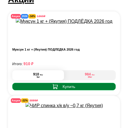
₽
1360
Акция
2026
-34%
Муксун 1 кг + (Якутия) ПОДЛЁДКА 2026 год
₽
910
Итого:
910
984
₽
₽
/кг
/кг
1кг
10кг
Купить
₽
3899
Акция
-22%