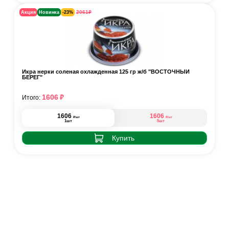
₽
2061
Акция
Новинка
-23%
Икра нерки соленая охлажденная 125 гр ж/б "ВОСТОЧНЫЙ
БЕРЕГ"
₽
1606
Итого:
1606
1606
₽
₽
/шт
/шт
1шт
5шт
Купить