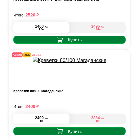
₽
2520
Итого:
1400
1495
₽
₽
/кг
/кг
1.8кг
10.8кг
Купить
₽
3128
Акция
-24%
Креветки 80/100 Магаданские
₽
2400
Итого:
2400
2834
₽
₽
/кг
/кг
1кг
5кг
Купить