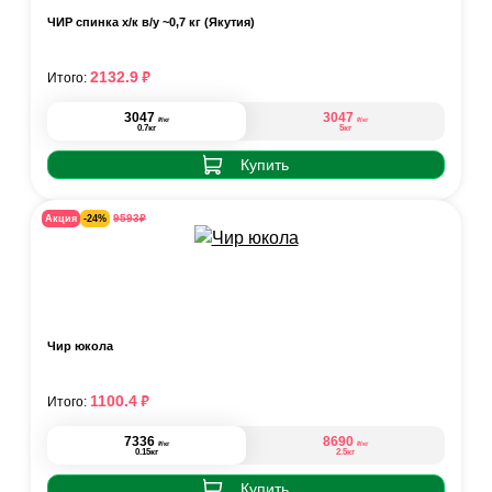
ЧИР спинка х/к в/у ~0,7 кг (Якутия)
₽
2132.9
Итого:
3047
3047
₽
₽
/кг
/кг
0.7кг
5кг
Купить
₽
9593
Акция
-24%
Чир юкола
₽
1100.4
Итого:
7336
8690
₽
₽
/кг
/кг
0.15кг
2.5кг
Купить