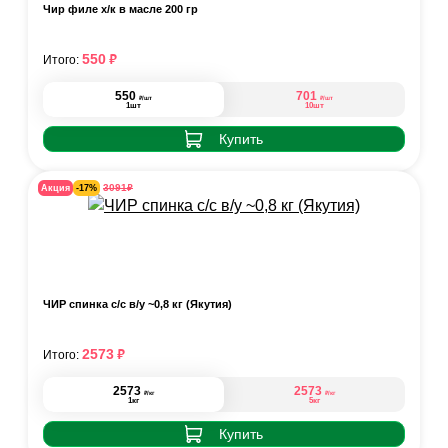
Чир филе х/к в масле 200 гр
₽
550
Итого:
550
701
₽
₽
/шт
/шт
1шт
10шт
Купить
₽
3091
Акция
-17%
ЧИР спинка с/с в/у ~0,8 кг (Якутия)
₽
2573
Итого:
2573
2573
₽
₽
/кг
/кг
1кг
5кг
Купить