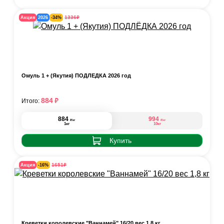
₽
1336
Акция
2026
-34%
Омуль 1 + (Якутия) ПОДЛЁДКА 2026 год
₽
884
Итого:
884
994
₽
₽
/кг
/кг
1кг
10кг
Купить
₽
1651
Акция
-16%
Креветки королевские "Ваннамей" 16/20 вес 1,8 кг