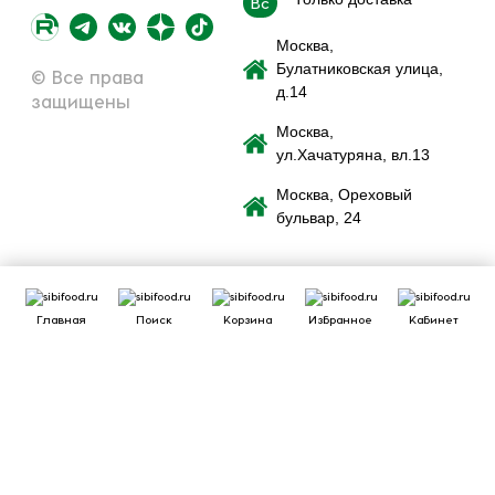
Вс
Москва,
Булатниковская улица,
© Все права
д.14
защищены
Москва,
ул.Хачатуряна, вл.13
Москва, Ореховый
бульвар, 24
Главная
Поиск
Корзина
Избранное
Кабинет
Сайт использует файлы cookie для обеспечения удобства
пользователей сайта, его улучшения, предоставления
персонализированных рекомендаций. Вы можете
или
cookie.
принять все
настроить выбор
Принять
Отклонить