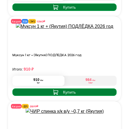
Купить
₽
1360
Акция
2026
-34%
Муксун 1 кг + (Якутия) ПОДЛЁДКА 2026 год
₽
910
Итого:
910
984
₽
₽
/кг
/кг
1кг
10кг
Купить
₽
3899
Акция
-22%