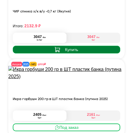
ЧИР спинка х/к в/у ~0,7 кг (Якутия)
₽
2132.9
Итого:
3047
3047
₽
₽
/кг
/кг
0.7кг
5кг
Купить
₽
2772
Акция
2025
-14%
Икра горбуши 200 гр в ШТ пластик банка (путина 2025)
2405
2161
₽
₽
/шт
/шт
1шт
5шт
Под заказ