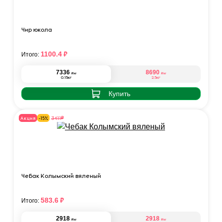
Чир юкола
₽
1100.4
Итого:
7336
8690
₽
₽
/кг
/кг
0.15кг
2.5кг
Купить
₽
3411
Акция
-15%
Чебак Колымский вяленый
₽
583.6
Итого:
2918
2918
₽
₽
/кг
/кг