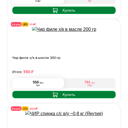
0.2кг
5кг
Купить
₽
774
Акция
-29%
Чир филе х/к в масле 200 гр
₽
550
Итого:
550
701
₽
₽
/шт
/шт
1шт
10шт
Купить
₽
3091
Акция
-17%