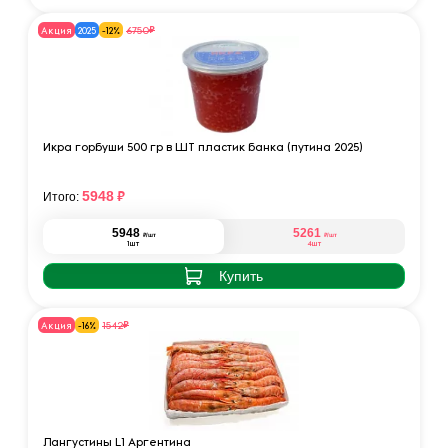
₽
6750
Акция
2025
-12%
Икра горбуши 500 гр в ШТ пластик банка (путина 2025)
₽
5948
Итого:
5948
5261
₽
₽
/шт
/шт
1шт
4шт
Купить
₽
1542
Акция
-16%
Лангустины L1 Аргентина