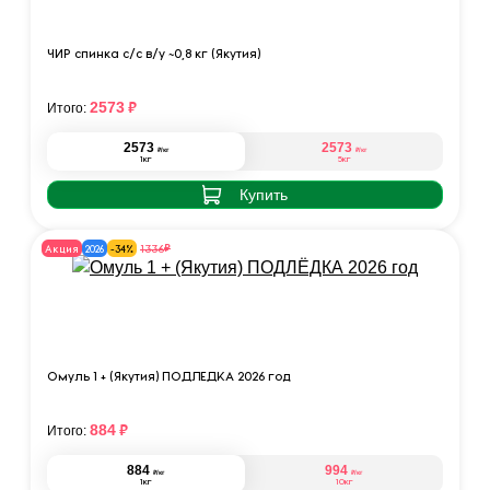
ЧИР спинка с/с в/у ~0,8 кг (Якутия)
₽
2573
Итого:
2573
2573
₽
₽
/кг
/кг
1кг
5кг
Купить
₽
1336
Акция
2026
-34%
Омуль 1 + (Якутия) ПОДЛЁДКА 2026 год
₽
884
Итого:
884
994
₽
₽
/кг
/кг
1кг
10кг