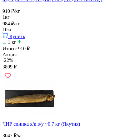
910
₽
/кг
1кг
984
₽
/кг
10кг
Купить
1
кг
Итого:
910
₽
Акция
-22%
3899
₽
ЧИР спинка х/к в/у ~0,7 кг (Якутия)
3047
₽
/кг