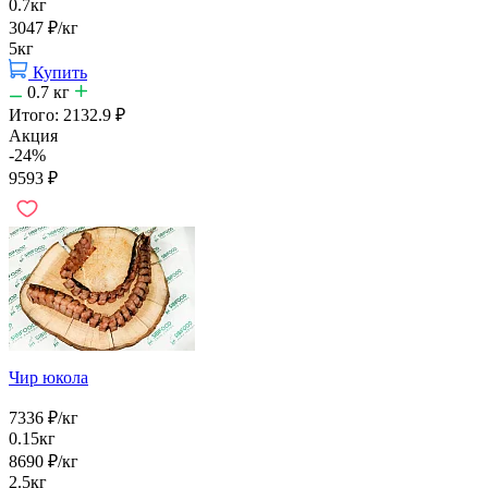
0.7кг
3047
₽
/кг
5кг
Купить
0.7
кг
Итого:
2132.9
₽
Акция
-24%
9593
₽
Чир юкола
7336
₽
/кг
0.15кг
8690
₽
/кг
2.5кг