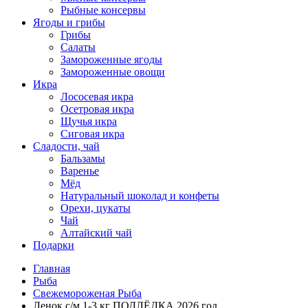
Рыбные консервы
Ягоды и грибы
Грибы
Салаты
Замороженные ягоды
Замороженные овощи
Икра
Лососевая икра
Осетровая икра
Щучья икра
Сиговая икра
Сладости, чай
Бальзамы
Варенье
Мёд
Натуральный шоколад и конфеты
Орехи, цукаты
Чай
Алтайский чай
Подарки
Главная
Рыба
Свежемороженая Рыба
Ленок с/м 1-3 кг ПОДЛЁДКА 2026 год