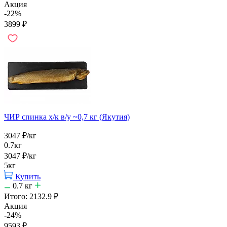
Акция
-22%
3899
₽
ЧИР спинка х/к в/у ~0,7 кг (Якутия)
3047
₽
/кг
0.7кг
3047
₽
/кг
5кг
Купить
0.7
кг
Итого:
2132.9
₽
Акция
-24%
9593
₽