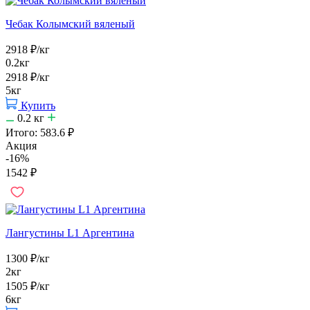
Чебак Колымский вяленый
2918
₽
/кг
0.2кг
2918
₽
/кг
5кг
Купить
0.2
кг
Итого:
583.6
₽
Акция
-16%
1542
₽
Лангустины L1 Аргентина
1300
₽
/кг
2кг
1505
₽
/кг
6кг