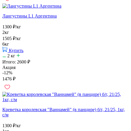
Лангустины L1 Аргентина
1300
₽
/кг
2кг
1505
₽
/кг
6кг
Купить
2
кг
Итого:
2600
₽
Акция
-12%
1476
₽
Креветка королевская "Ваннамей" (в панцире) б/г, 21/25, 1кг,
с/м
1300
₽
/кг