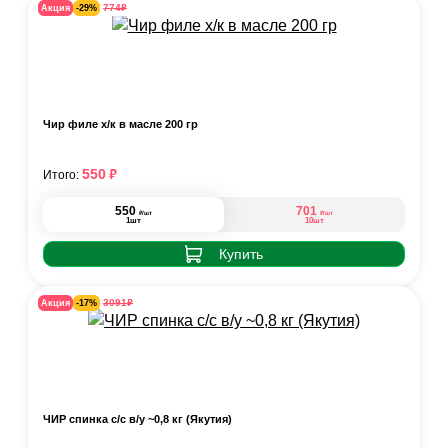
₽
774
Акция
-29%
Чир филе х/к в масле 200 гр
₽
550
Итого:
550
701
₽
₽
/шт
/шт
1шт
10шт
Купить
₽
3091
Акция
-17%
ЧИР спинка с/с в/у ~0,8 кг (Якутия)