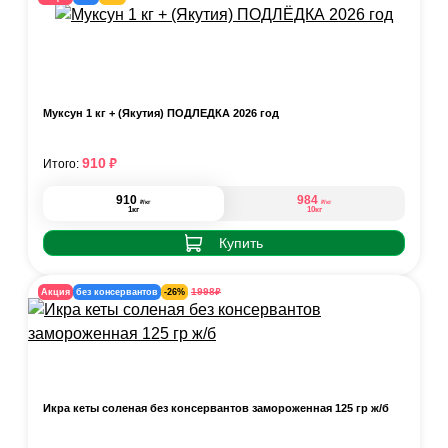
Муксун 1 кг + (Якутия) ПОДЛЁДКА 2026 год
₽
910
Итого:
910
984
₽
₽
/кг
/кг
1кг
10кг
Купить
₽
1998
Акция
без консервантов
-26%
Икра кеты соленая без консервантов замороженная 125 гр ж/б