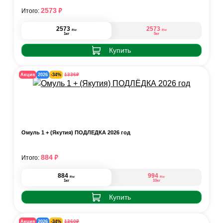
₽
2573
Итого:
2573
2573
₽
₽
/кг
/кг
1кг
5кг
Купить
₽
1336
Акция
2026
-34%
Омуль 1 + (Якутия) ПОДЛЁДКА 2026 год
₽
884
Итого:
884
994
₽
₽
/кг
/кг
1кг
10кг
Купить
₽
1360
Акция
2026
-34%