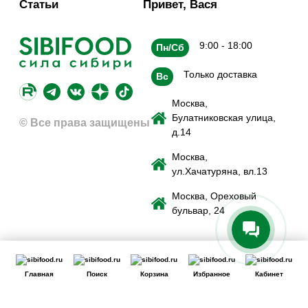
Статьи
Привет, Вася
9:00 - 18:00
Пн/Сб
Только доставка
Вс
Москва,
Булатниковская улица,
© Все права защищены
д.14
Москва,
ул.Хачатуряна, вл.13
Москва, Ореховый
бульвар, 24
Главная
Поиск
Корзина
Избранное
Кабинет
Сайт использует файлы cookie для обеспечения удобства