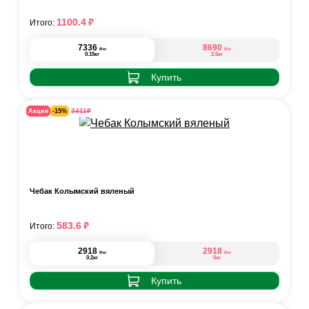
₽
1100.4
Итого:
7336
8690
₽
₽
/кг
/кг
0.15кг
2.5кг
Купить
₽
3411
Акция
-15%
Чебак Колымский вяленый
₽
583.6
Итого:
2918
2918
₽
₽
/кг
/кг
0.2кг
5кг
Купить