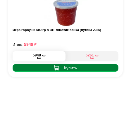
Икра горбуши 500 гр в ШТ пластик банка (путина 2025)
₽
5948
Итого:
5948
5261
₽
₽
/шт
/шт
1шт
4шт
Купить