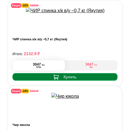
₽
3899
Акция
-22%
ЧИР спинка х/к в/у ~0,7 кг (Якутия)
₽
2132.9
Итого:
3047
3047
₽
₽
/кг
/кг
0.7кг
5кг
Купить
₽
9593
Акция
-24%
Чир юкола