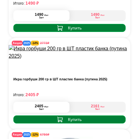
₽
1490
Итого:
1490
1490
₽
₽
/шт
/шт
1шт
5шт
Купить
₽
2772
Акция
2025
-14%
Икра горбуши 200 гр в ШТ пластик банка (путина 2025)
₽
2405
Итого:
2405
2161
₽
₽
/шт
/шт
1шт
5шт
Купить
₽
6750
Акция
2025
-12%