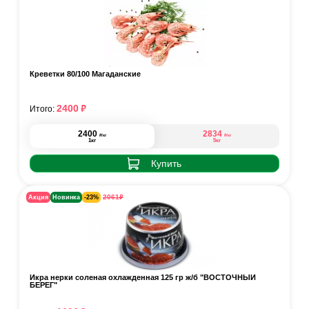
Креветки 80/100 Магаданские
₽
2400
Итого:
2400
2834
₽
₽
/кг
/кг
1кг
5кг
Купить
₽
2061
Акция
Новинка
-23%
Икра нерки соленая охлажденная 125 гр ж/б "ВОСТОЧНЫЙ
БЕРЕГ"