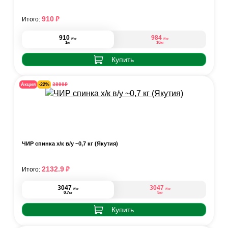
₽
910
Итого:
910
984
₽
₽
/кг
/кг
1кг
10кг
Купить
₽
3899
Акция
-22%
ЧИР спинка х/к в/у ~0,7 кг (Якутия)
₽
2132.9
Итого:
3047
3047
₽
₽
/кг
/кг
0.7кг
5кг
Купить