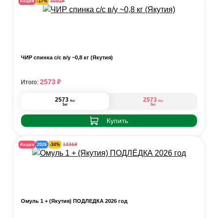
₽
3091
Акция
-17%
ЧИР спинка с/с в/у ~0,8 кг (Якутия)
₽
2573
Итого:
2573
2573
₽
₽
/кг
/кг
1кг
5кг
Купить
₽
1336
Акция
2026
-34%
Омуль 1 + (Якутия) ПОДЛЁДКА 2026 год