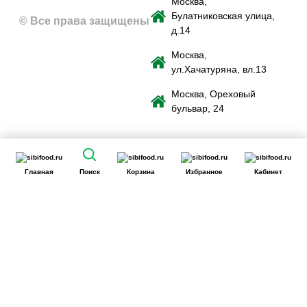
Москва,
Булатниковская улица,
© Все права защищены
д.14
Москва,
ул.Хачатуряна, вл.13
Москва, Ореховый
бульвар, 24
Главная
Поиск
Корзина
Избранное
Кабинет
Сайт использует файлы cookie для обеспечения удобства
пользователей сайта, его улучшения, предоставления
персонализированных рекомендаций. Вы можете
или
cookie.
принять все
настроить выбор
Принять
Отклонить
Ознакомиться
c Политикой обработки cookie-файлов.
Сайт может перестать корректно работать