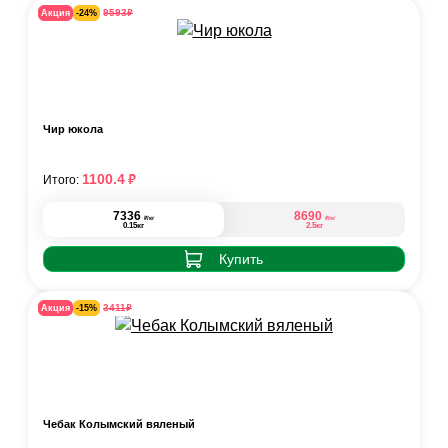
₽
9593
Акция
-24%
Чир юкола
₽
1100.4
Итого:
7336
8690
₽
₽
/кг
/кг
0.15кг
2.5кг
Купить
₽
3411
Акция
-15%
Чебак Колымский вяленый