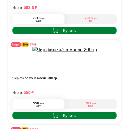
₽
583.6
Итого:
2918
2918
₽
₽
/кг
/кг
0.2кг
5кг
Купить
₽
774
Акция
-29%
Чир филе х/к в масле 200 гр
₽
550
Итого:
550
701
₽
₽
/шт
/шт
1шт
10шт
Купить