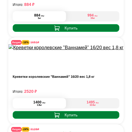
₽
884
Итого:
884
994
₽
₽
/кг
/кг
1кг
10кг
Купить
₽
1651
Акция
-16%
Креветки королевские "Ваннамей" 16/20 вес 1,8 кг
₽
2520
Итого:
1400
1495
₽
₽
/кг
/кг
1.8кг
10.8кг
Купить
₽
3128
Акция
-24%