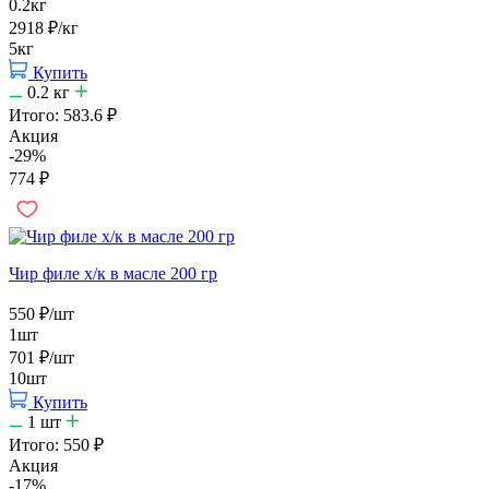
0.2кг
2918
₽
/кг
5кг
Купить
0.2
кг
Итого:
583.6
₽
Акция
-29%
774
₽
Чир филе х/к в масле 200 гр
550
₽
/шт
1шт
701
₽
/шт
10шт
Купить
1
шт
Итого:
550
₽
Акция
-17%