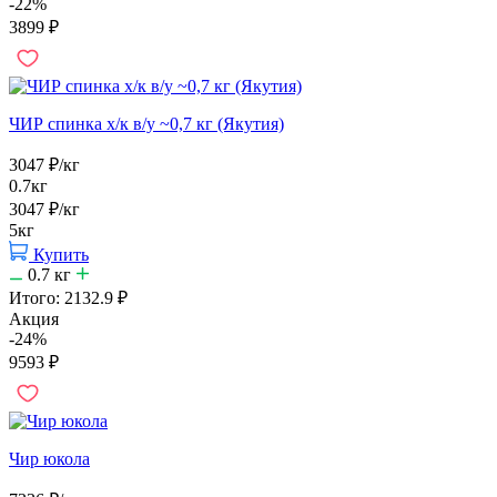
-22%
3899
₽
ЧИР спинка х/к в/у ~0,7 кг (Якутия)
3047
₽
/кг
0.7кг
3047
₽
/кг
5кг
Купить
0.7
кг
Итого:
2132.9
₽
Акция
-24%
9593
₽
Чир юкола