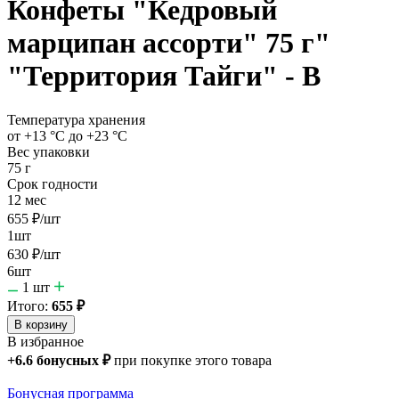
Конфеты "Кедровый
марципан ассорти" 75 г"
"Территория Тайги" - В
Температура хранения
от +13 °C до +23 °C
Вес упаковки
75 г
Срок годности
12 мес
655
₽
/шт
1шт
630
₽
/шт
6шт
1
шт
Итого:
655
₽
В корзину
В избранное
+
6.6
бонусных
₽
при покупке этого товара
Бонусная программа