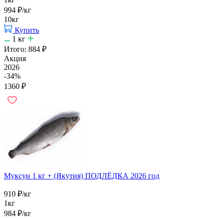
994
₽
/кг
10кг
Купить
1
кг
Итого:
884
₽
Акция
2026
-34%
1360
₽
Муксун 1 кг + (Якутия) ПОДЛЁДКА 2026 год
910
₽
/кг
1кг
984
₽
/кг