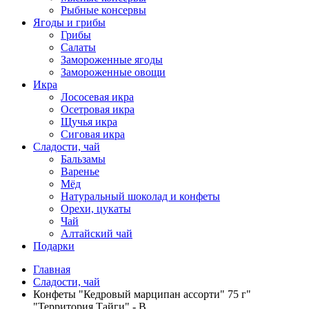
Рыбные консервы
Ягоды и грибы
Грибы
Салаты
Замороженные ягоды
Замороженные овощи
Икра
Лососевая икра
Осетровая икра
Щучья икра
Сиговая икра
Сладости, чай
Бальзамы
Варенье
Мёд
Натуральный шоколад и конфеты
Орехи, цукаты
Чай
Алтайский чай
Подарки
Главная
Сладости, чай
Конфеты "Кедровый марципан ассорти" 75 г"
"Территория Тайги" - В