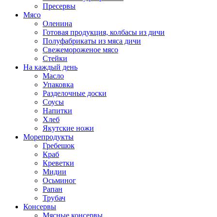
Пресервы
Мясо
Оленина
Готовая продукция, колбасы из дичи
Полуфабрикаты из мяса дичи
Свежемороженое мясо
Стейки
На каждый день
Масло
Упаковка
Разделочные доски
Соусы
Напитки
Хлеб
Якутские ножи
Морепродукты
Гребешок
Краб
Креветки
Мидии
Осьминог
Рапан
Трубач
Консервы
Мясные консервы