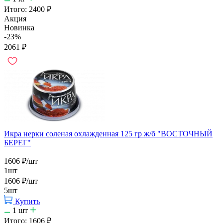
Итого:
2400
₽
Акция
Новинка
-23%
2061
₽
Икра нерки соленая охлажденная 125 гр ж/б "ВОСТОЧНЫЙ
БЕРЕГ"
1606
₽
/шт
1шт
1606
₽
/шт
5шт
Купить
1
шт
Итого:
1606
₽