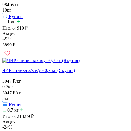
984
₽
/кг
10кг
Купить
1
кг
Итого:
910
₽
Акция
-22%
3899
₽
ЧИР спинка х/к в/у ~0,7 кг (Якутия)
3047
₽
/кг
0.7кг
3047
₽
/кг
5кг
Купить
0.7
кг
Итого:
2132.9
₽
Акция
-24%