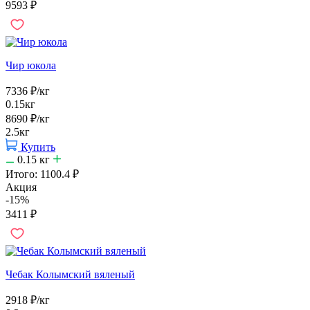
9593
₽
Чир юкола
7336
₽
/кг
0.15кг
8690
₽
/кг
2.5кг
Купить
0.15
кг
Итого:
1100.4
₽
Акция
-15%
3411
₽
Чебак Колымский вяленый
2918
₽
/кг