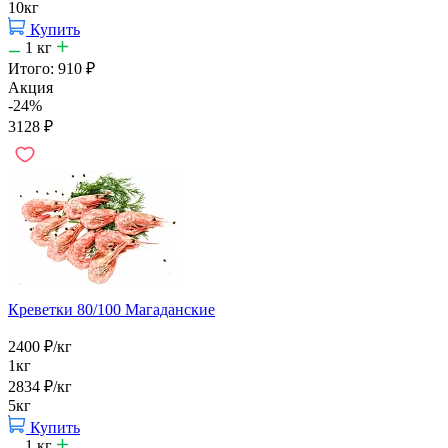
10кг
Купить
1
кг
Итого:
910
₽
Акция
-24%
3128
₽
Креветки 80/100 Магаданские
2400
₽
/кг
1кг
2834
₽
/кг
5кг
Купить
1
кг