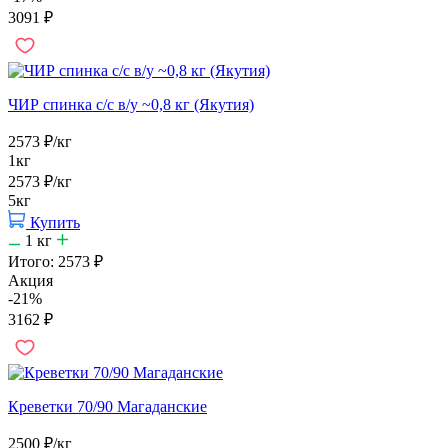
3091
₽
ЧИР спинка с/с в/у ~0,8 кг (Якутия)
2573
₽
/кг
1кг
2573
₽
/кг
5кг
Купить
1
кг
Итого:
2573
₽
Акция
-21%
3162
₽
Креветки 70/90 Магаданские
2500
₽
/кг