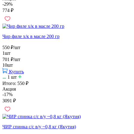
-29%
774
₽
Чир филе х/к в масле 200 гр
550
₽
/шт
1шт
701
₽
/шт
10шт
Купить
1
шт
Итого:
550
₽
Акция
-17%
3091
₽
ЧИР спинка с/с в/у ~0,8 кг (Якутия)