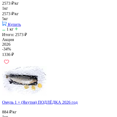
2573
₽
/кг
1кг
2573
₽
/кг
5кг
Купить
1
кг
Итого:
2573
₽
Акция
2026
-34%
1336
₽
Омуль 1 + (Якутия) ПОДЛЁДКА 2026 год
884
₽
/кг
1кг