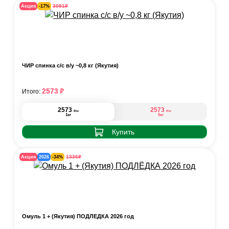
₽
3091
Акция
-17%
ЧИР спинка с/с в/у ~0,8 кг (Якутия)
₽
2573
Итого:
2573
2573
₽
₽
/кг
/кг
1кг
5кг
Купить
₽
1336
Акция
2026
-34%
Омуль 1 + (Якутия) ПОДЛЁДКА 2026 год