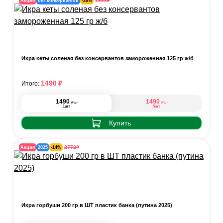
₽
1998
Акция
без консервантов
-26%
Икра кеты соленая без консервантов замороженная 125 гр ж/б
₽
1490
Итого:
1490
1490
₽
₽
/шт
/шт
1шт
5шт
Купить
₽
2772
Акция
2025
-14%
Икра горбуши 200 гр в ШТ пластик банка (путина 2025)