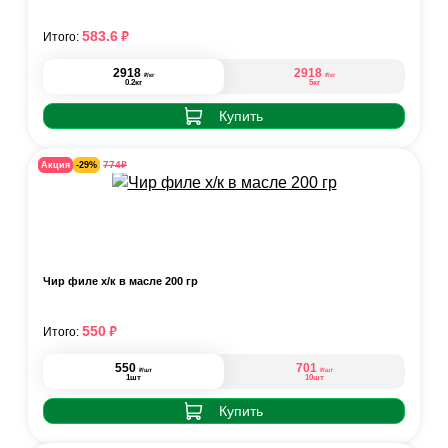
₽
583.6
Итого:
2918
2918
₽
₽
/кг
/кг
0.2кг
5кг
Купить
₽
774
Акция
-29%
Чир филе х/к в масле 200 гр
₽
550
Итого:
550
701
₽
₽
/шт
/шт
1шт
10шт
Купить