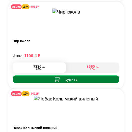
₽
9593
Акция
-24%
Чир юкола
₽
1100.4
Итого:
7336
8690
₽
₽
/кг
/кг
0.15кг
2.5кг
Купить
₽
3411
Акция
-15%
Чебак Колымский вяленый