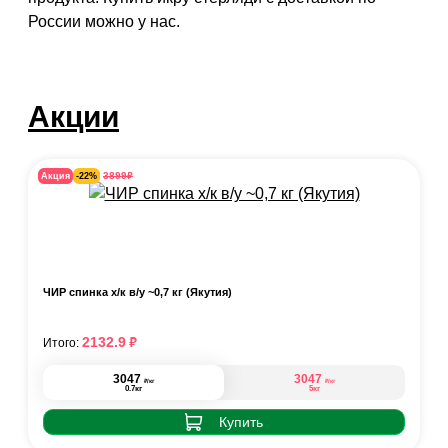
России можно у нас.
Акции
₽
3899
Акция
-22%
ЧИР спинка х/к в/у ~0,7 кг (Якутия)
₽
2132.9
Итого:
3047
3047
₽
₽
/кг
/кг
0.7кг
5кг
Купить