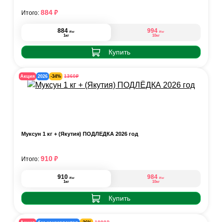
₽
884
Итого:
884
994
₽
₽
/кг
/кг
1кг
10кг
Купить
₽
1360
Акция
2026
-34%
Муксун 1 кг + (Якутия) ПОДЛЁДКА 2026 год
₽
910
Итого:
910
984
₽
₽
/кг
/кг
1кг
10кг
Купить