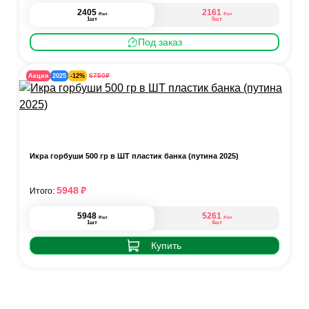
2405
2161
₽
₽
/шт
/шт
1шт
5шт
Под заказ
₽
6750
Акция
2025
-12%
Икра горбуши 500 гр в ШТ пластик банка (путина 2025)
₽
5948
Итого:
5948
5261
₽
₽
/шт
/шт
1шт
4шт
Купить