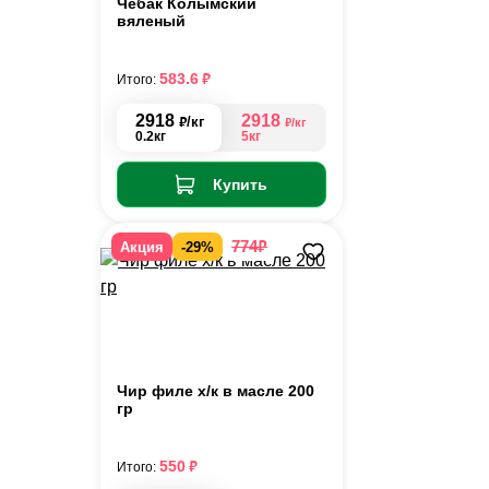
Чебак Колымский
вяленый
₽
583.6
Итого:
2918
2918
₽
/кг
₽
/кг
0.2кг
5кг
Купить
₽
774
Акция
-29%
Чир филе х/к в масле 200
гр
₽
550
Итого: