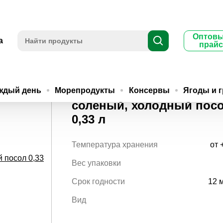
Оптов
а
прайс
иновый соленый, холодный посол 0,33 л
Груздь белый осиновый
ждый день
Морепродукты
Консервы
Ягоды и 
соленый, холодный пос
0,33 л
Температура хранения
от 
Вес упаковки
Срок годности
12 
Вид