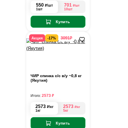
550
701
₽
/шт
₽
/шт
1шт
10шт
Купить
₽
3091
Акция
-17%
ЧИР спинка с/с в/у ~0,8 кг
(Якутия)
₽
2573
Итого:
2573
2573
₽
/кг
₽
/кг
1кг
5кг
Купить