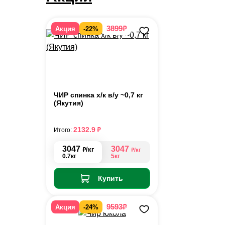
₽
3899
Акция
-22%
ЧИР спинка х/к в/у ~0,7 кг
(Якутия)
₽
2132.9
Итого:
3047
3047
₽
/кг
₽
/кг
0.7кг
5кг
Купить
₽
9593
Акция
-24%