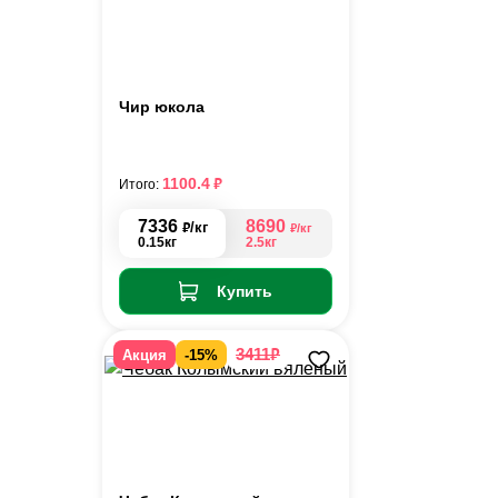
Чир юкола
₽
1100.4
Итого:
7336
8690
₽
/кг
₽
/кг
0.15кг
2.5кг
Купить
₽
3411
Акция
-15%