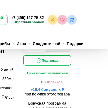
ый
+7 (495) 127-75-82
Обратный звонок
грибы
Икра
Сладости, чай
Подарки
1035
982
₽
/шт
₽
/шт
1шт
10шт
ол
Под заказ
+2 до +5
Цена может измениться
330мл
В избранное
месяцев
₽
+
10.4
бонусных
при покупке этого товара
Груздь
Бонусная программа