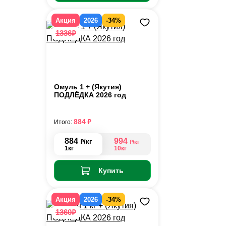
Акция
2026
-34%
₽
1336
Омуль 1 + (Якутия)
ПОДЛЁДКА 2026 год
₽
884
Итого:
884
994
₽
/кг
₽
/кг
1кг
10кг
Купить
Акция
2026
-34%
₽
1360