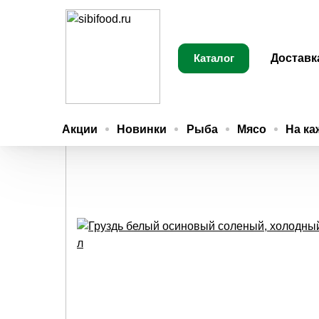
Каталог
Доставк
Главная
Ягоды и грибы
Грибы
Груздь белый ос
Акции
Новинки
Рыба
Мясо
На ка