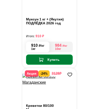
Муксун 1 кг + (Якутия)
ПОДЛЁДКА 2026 год
₽
910
Итого:
910
984
₽
/кг
₽
/кг
1кг
10кг
Купить
₽
3128
Акция
-24%
Креветки 80/100