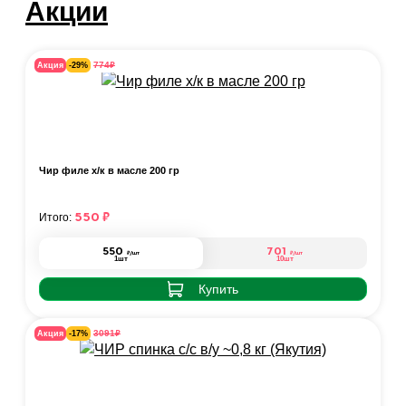
Акции
₽
774
Акция
-29%
Чир филе х/к в масле 200 гр
550
₽
Итого:
550
701
₽
/шт
₽
/шт
1шт
10шт
Купить
₽
3091
Акция
-17%