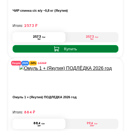
ЧИР спинка с/с в/у ~0,8 кг (Якутия)
2573
₽
Итого:
2573
2573
₽
/кг
₽
/кг
1кг
5кг
Купить
₽
1336
Акция
2026
-34%
Омуль 1 + (Якутия) ПОДЛЁДКА 2026 год
884
₽
Итого:
884
994
₽
/кг
₽
/кг
1кг
10кг