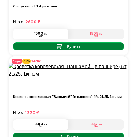
Лангустины L1 Аргентина
2600
₽
Итого:
1300
1505
₽
/кг
₽
/кг
2кг
6кг
Купить
₽
1476
Акция
-12%
Креветка королевская "Ваннамей" (в панцире) б/г, 21/25, 1кг, с/м
1300
₽
Итого:
1300
1337
₽
/кг
₽
/кг
1кг
5кг
Купить