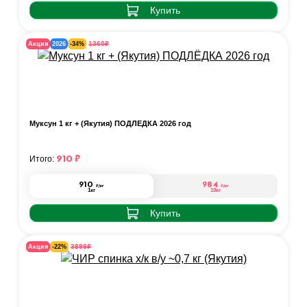
Купить
₽
1360
Акция
2026
-34%
Муксун 1 кг + (Якутия) ПОДЛЁДКА 2026 год
910
₽
Итого:
910
984
₽
/кг
₽
/кг
1кг
10кг
Купить
₽
3899
Акция
-22%