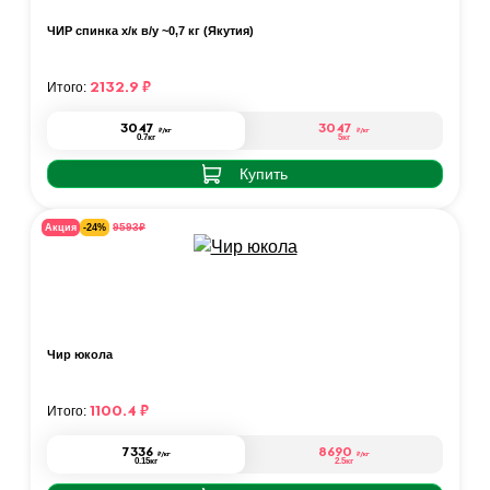
ЧИР спинка х/к в/у ~0,7 кг (Якутия)
2132.9
₽
Итого:
3047
3047
₽
/кг
₽
/кг
0.7кг
5кг
Купить
₽
9593
Акция
-24%
Чир юкола
1100.4
₽
Итого:
7336
8690
₽
/кг
₽
/кг
0.15кг
2.5кг