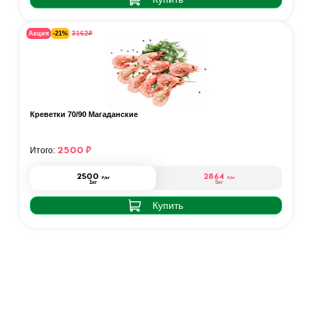
₽
3162
Акция
-21%
Креветки 70/90 Магаданские
2500
₽
Итого:
2500
2864
₽
/кг
₽
/кг
1кг
5кг
Купить