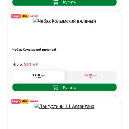
Купить
₽
3411
Акция
-15%
Чебак Колымский вяленый
583.6
₽
Итого:
2918
2918
₽
/кг
₽
/кг
0.2кг
5кг
Купить
₽
1542
Акция
-16%