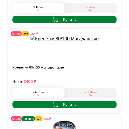
910
984
₽
₽
/кг
/кг
1кг
10кг
Купить
₽
3128
Акция
-24%
Креветки 80/100 Магаданские
₽
2400
Итого:
2400
2834
₽
₽
/кг
/кг
1кг
5кг
Купить
₽
2061
Акция
Новинка
-23%