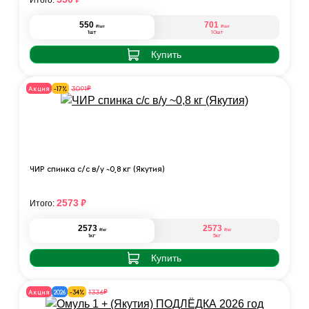
Итого:
550
701
₽
₽
/шт
/шт
1шт
10шт
Купить
₽
3091
Акция
-17%
ЧИР спинка с/с в/у ~0,8 кг (Якутия)
₽
2573
Итого:
2573
2573
₽
₽
/кг
/кг
1кг
5кг
Купить
₽
1336
Акция
2026
-34%