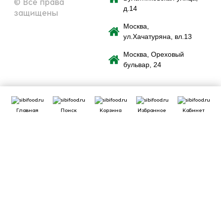
© Все права
д.14
защищены
Москва,
ул.Хачатуряна, вл.13
Москва, Ореховый
бульвар, 24
Главная
Поиск
Корзина
Избранное
Кабинет
Сайт использует файлы cookie для обеспечения удобства
пользователей сайта, его улучшения, предоставления
персонализированных рекомендаций. Вы можете
или
cookie.
принять все
настроить выбор
Принять
Отклонить
Ознакомиться
c Политикой обработки cookie-файлов.
Сайт может перестать корректно работать
Если вы решите отклонить файлы cookie, сайт может