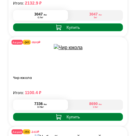
₽
2132.9
Итого:
3047
3047
₽
₽
/кг
/кг
0.7кг
5кг
Купить
₽
9593
Акция
-24%
Чир юкола
₽
1100.4
Итого:
7336
8690
₽
₽
/кг
/кг
0.15кг
2.5кг
Купить
₽
3411
Акция
-15%