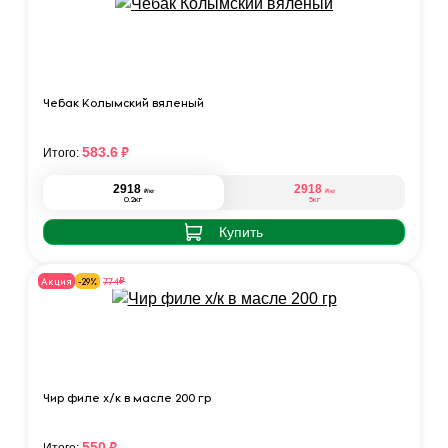
Чебак Колымский вяленый
₽
583.6
Итого:
2918
2918
₽
₽
/кг
/кг
0.2кг
5кг
Купить
₽
774
Акция
-29%
Чир филе х/к в масле 200 гр
₽
550