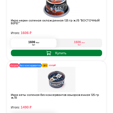
Икра нерки соленая охлажденная 125 гр ж/б "ВОСТОЧНЫЙ
БЕРЕГ"
₽
1606
Итого:
1606
1606
₽
₽
/шт
/шт
1шт
5шт
Купить
₽
1998
Акция
без консервантов
-26%
Икра кеты соленая без консервантов замороженная 125 гр
ж/б
₽
1490
Итого: