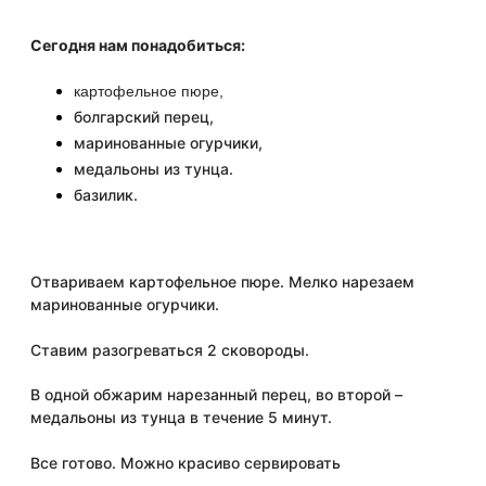
⠀
увеличить его производительность и сделать
функционал сайта максимально удобным для
Сегодня нам понадобиться:
пользователей.
картофельное пюре,
Рекламные файлы cookie используются для целей
болгарский перец,
маркетинга и улучшения качества рекламы. Эти
маринованные огурчики,
медальоны из тунца.
файлы cookie помогают обеспечить максимально
базилик.
высокую точность и ценность содержания
маркетинговых и рекламных материалов для
⠀
пользователей сайта.
Отвариваем картофельное пюре. Мелко нарезаем
маринованные огурчики.
⠀
Ставим разогреваться 2 сковороды.
В одной обжарим нарезанный перец, во второй –
медальоны из тунца в течение 5 минут.
⠀
Все готово. Можно красиво сервировать