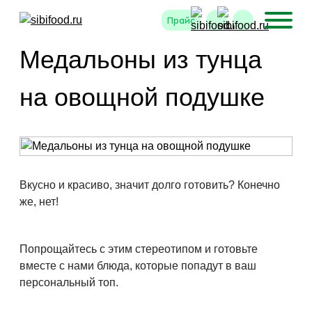
Прайс
Медальоны из тунца
Технические (обязательные) файлы
Всегда актив
cookie
на овощной подушке
Технические (обязательные) файлы cookie
необходимы для корректного функционирования сай
и не подлежат отключению. Эти файлы cookie не
сохраняют какую-либо информацию о пользователе 
не передают её в сторонние аналитические системы
Вкусно и красиво, значит долго готовить? Конечно
же, нет!
Целевые (аналитические, рекламные)
файлы cookie
Попрощайтесь с этим стереотипом и готовьте
Аналитические файлы cookie используются для
вместе с нами блюда, которые попадут в ваш
оценки поведения пользователей на сайте. Эти фай
персональный топ.
cookie помогают понять, как используется сайт, чтоб