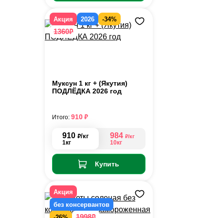
Акция
2026
-34%
₽
1360
Муксун 1 кг + (Якутия)
ПОДЛЁДКА 2026 год
₽
910
Итого:
910
984
₽
/кг
₽
/кг
1кг
10кг
Купить
Акция
без консервантов
₽
1998
-26%