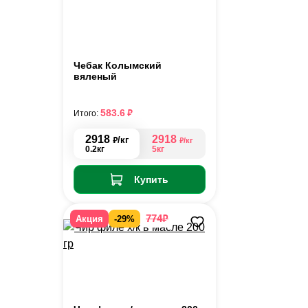
Чебак Колымский
вяленый
₽
583.6
Итого:
2918
2918
₽
/кг
₽
/кг
0.2кг
5кг
Купить
₽
774
Акция
-29%