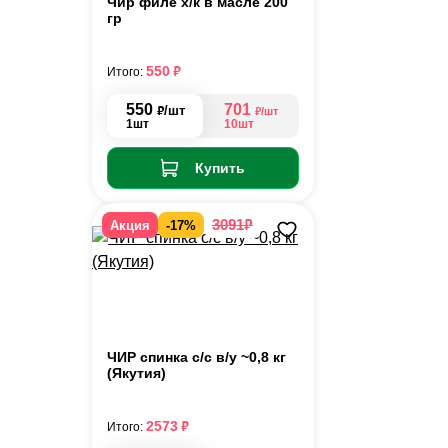
Чир филе х/к в масле 200
гр
₽
550
Итого:
550
701
₽
/шт
₽
/шт
1шт
10шт
Купить
₽
3091
Акция
-17%
ЧИР спинка с/с в/у ~0,8 кг
(Якутия)
₽
2573
Итого: