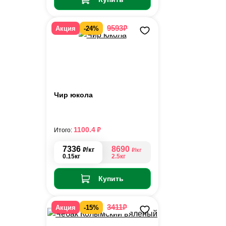
₽
9593
Акция
-24%
Чир юкола
₽
1100.4
Итого:
7336
8690
₽
/кг
₽
/кг
0.15кг
2.5кг
Купить
₽
3411
Акция
-15%