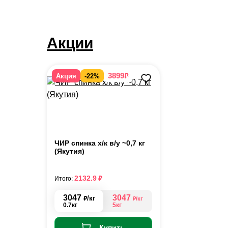
Акции
₽
3899
Акция
-22%
ЧИР спинка х/к в/у ~0,7 кг
(Якутия)
₽
2132.9
Итого:
3047
3047
₽
/кг
₽
/кг
0.7кг
5кг
Купить