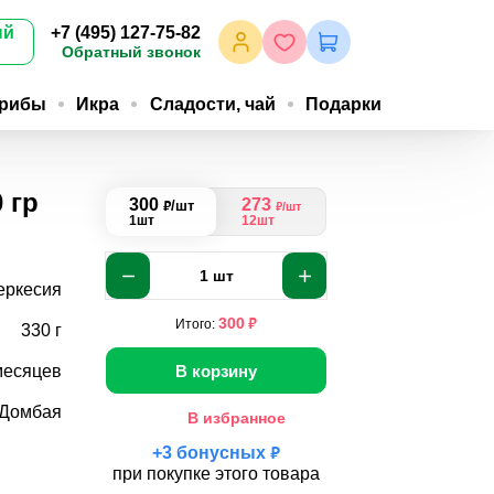
ый
+7 (495) 127-75-82
Обратный звонок
грибы
Икра
Сладости, чай
Подарки
 гр
300
273
₽
/шт
₽
/шт
1шт
12шт
1
шт
еркесия
₽
300
Итого:
330 г
В корзину
месяцев
Домбая
В избранное
₽
+
3
бонусных
при покупке этого товара