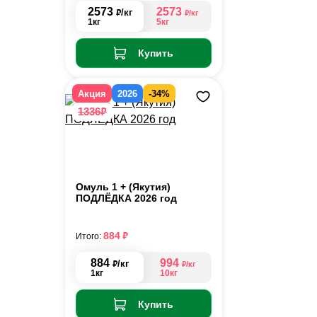
2573
2573
₽
/кг
₽
/кг
1кг
5кг
Купить
Акция
2026
-34%
₽
1336
Омуль 1 + (Якутия)
ПОДЛЁДКА 2026 год
₽
884
Итого:
884
994
₽
/кг
₽
/кг
1кг
10кг
Купить