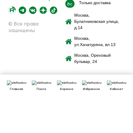
Только доставка
Вс
Москва,
Булатниковская улица,
© Все права
д.14
защищены
Москва,
ул.Хачатуряна, вл.13
Москва, Ореховый
бульвар, 24
Главная
Поиск
Корзина
Избранное
Кабинет
Сайт использует файлы cookie для обеспечения удобства
пользователей сайта, его улучшения, предоставления
персонализированных рекомендаций. Вы можете
или
cookie.
принять все
настроить выбор
Принять
Отклонить