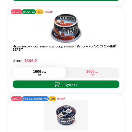
₽
2061
Акция
Новинка
-23%
Икра нерки соленая охлажденная 125 гр ж/б "ВОСТОЧНЫЙ
БЕРЕГ"
₽
1606
Итого:
1606
1606
₽
₽
/шт
/шт
1шт
5шт
Купить
₽
1998
Акция
без консервантов
-26%