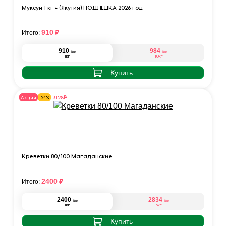
Муксун 1 кг + (Якутия) ПОДЛЁДКА 2026 год
₽
910
Итого:
910
984
₽
₽
/кг
/кг
1кг
10кг
Купить
₽
3128
Акция
-24%
Креветки 80/100 Магаданские
₽
2400
Итого:
2400
2834
₽
₽
/кг
/кг
1кг
5кг
Купить