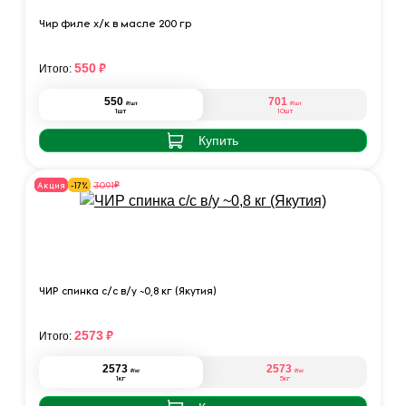
Чир филе х/к в масле 200 гр
₽
550
Итого:
550
701
₽
₽
/шт
/шт
1шт
10шт
Купить
₽
3091
Акция
-17%
ЧИР спинка с/с в/у ~0,8 кг (Якутия)
₽
2573
Итого:
2573
2573
₽
₽
/кг
/кг
1кг
5кг