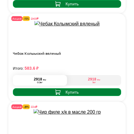
Купить
₽
3411
Акция
-15%
Чебак Колымский вяленый
₽
583.6
Итого:
2918
2918
₽
₽
/кг
/кг
0.2кг
5кг
Купить
₽
774
Акция
-29%