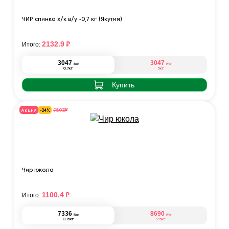
ЧИР спинка х/к в/у ~0,7 кг (Якутия)
₽
2132.9
Итого:
3047
3047
₽
₽
/кг
/кг
0.7кг
5кг
Купить
₽
9593
Акция
-24%
Чир юкола
₽
1100.4
Итого:
7336
8690
₽
₽
/кг
/кг
0.15кг
2.5кг