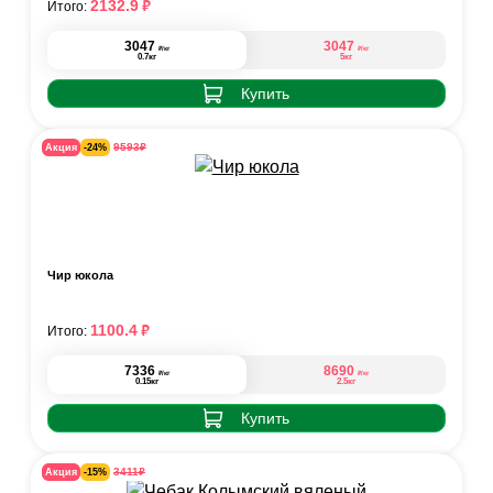
₽
2132.9
Итого:
3047
3047
₽
₽
/кг
/кг
0.7кг
5кг
Купить
₽
9593
Акция
-24%
Чир юкола
₽
1100.4
Итого:
7336
8690
₽
₽
/кг
/кг
0.15кг
2.5кг
Купить
₽
3411
Акция
-15%