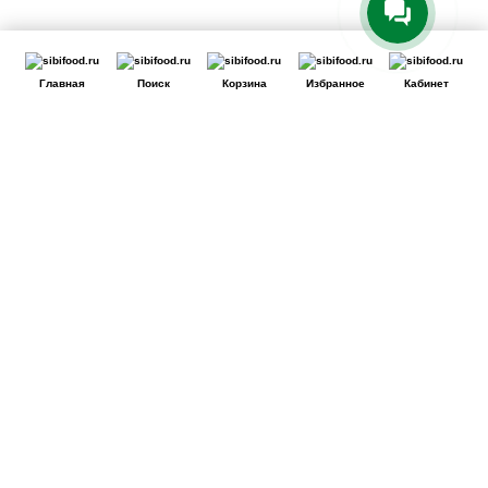
Главная
Поиск
Корзина
Избранное
Кабинет
Сайт использует файлы cookie для обеспечения удобства
пользователей сайта, его улучшения, предоставления
персонализированных рекомендаций. Вы можете
или
cookie.
принять все
настроить выбор
Принять
Отклонить
Ознакомиться
c Политикой обработки cookie-файлов.
Сайт может перестать корректно работать
Если вы решите отклонить файлы cookie, сайт может
потерять часть необходимого для вас функционала.
Отклонить
Принять cookie
Настройки Cookie
Технические (обязательные) файлы cookie
Всегда активно