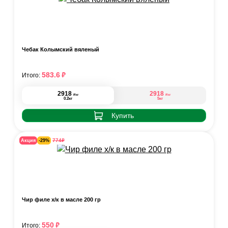
Чебак Колымский вяленый
₽
583.6
Итого:
2918
2918
₽
₽
/кг
/кг
0.2кг
5кг
Купить
₽
774
Акция
-29%
Чир филе х/к в масле 200 гр
₽
550
Итого: