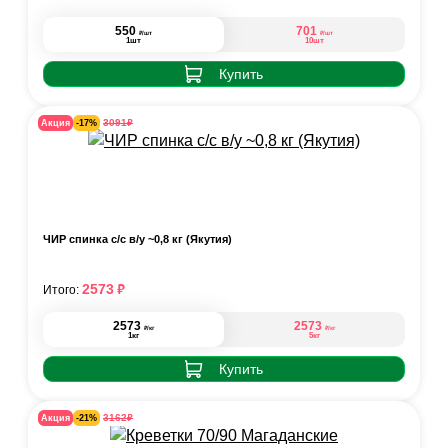
550
701
₽
₽
/шт
/шт
1шт
10шт
Купить
₽
3091
Акция
-17%
ЧИР спинка с/с в/у ~0,8 кг (Якутия)
₽
2573
Итого:
2573
2573
₽
₽
/кг
/кг
1кг
5кг
Купить
₽
3162
Акция
-21%