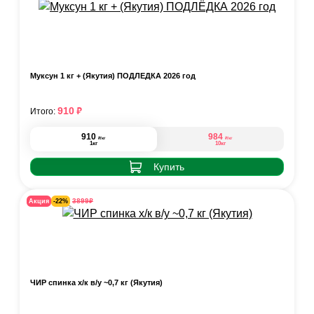
Муксун 1 кг + (Якутия) ПОДЛЁДКА 2026 год
₽
910
Итого:
910
984
₽
₽
/кг
/кг
1кг
10кг
Купить
₽
3899
Акция
-22%
ЧИР спинка х/к в/у ~0,7 кг (Якутия)