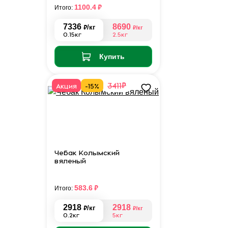
₽
1100.4
Итого:
7336
8690
₽
/кг
₽
/кг
0.15кг
2.5кг
Купить
₽
3411
Акция
-15%
Чебак Колымский
вяленый
₽
583.6
Итого:
2918
2918
₽
/кг
₽
/кг
0.2кг
5кг