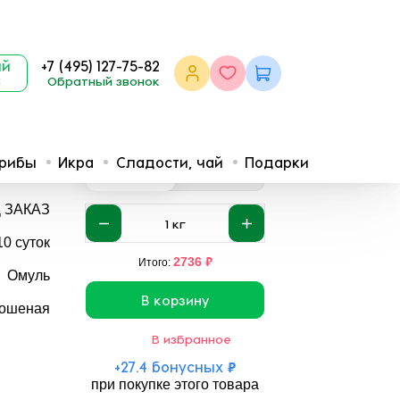
ый
+7 (495) 127-75-82
с
Обратный звонок
грибы
Икра
Сладости, чай
Подарки
2736
2218
₽
/кг
₽
/кг
1кг
6кг
Д ЗАКАЗ
1
кг
10 суток
₽
2736
Итого:
Омуль
В корзину
ошеная
В избранное
+
27.4
бонусных
₽
при покупке этого товара