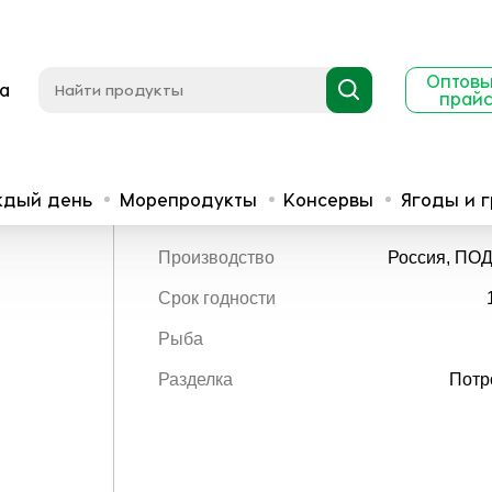
Оптов
а
прай
к с/г в/у потр
Омуль г/к с/г в/у потр
ждый день
Морепродукты
Консервы
Ягоды и 
Производство
Россия, ПО
Срок годности
Рыба
Разделка
Потр