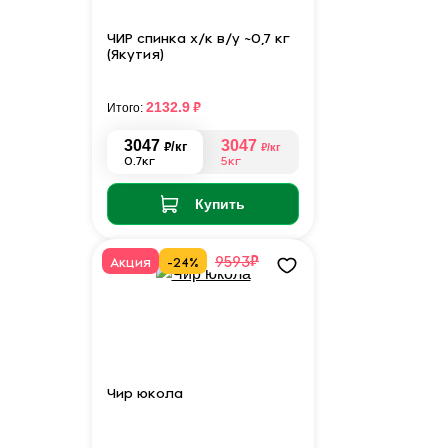
ЧИР спинка х/к в/у ~0,7 кг
(Якутия)
₽
2132.9
Итого:
3047
3047
₽
/кг
₽
/кг
0.7кг
5кг
Купить
₽
9593
Акция
-24%
Чир юкола