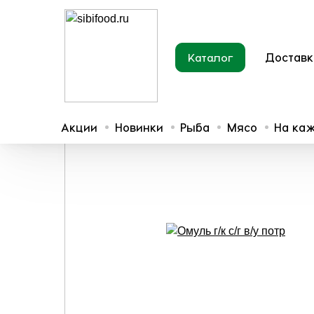
Доставк
Каталог
Главная
Рыба
Рыба горячего копчения
Омуль г/
Акции
Новинки
Рыба
Мясо
На ка