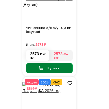
ЧИР спинка с/с в/у ~0,8 кг
(Якутия)
₽
2573
Итого:
2573
2573
₽
/кг
₽
/кг
1кг
5кг
Купить
Акция
2026
-34%
₽
1336