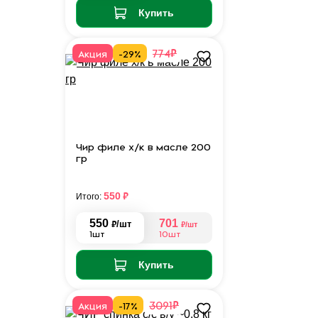
Купить
₽
774
Акция
-29%
Чир филе х/к в масле 200
гр
₽
550
Итого:
550
701
₽
/шт
₽
/шт
1шт
10шт
Купить
₽
3091
Акция
-17%