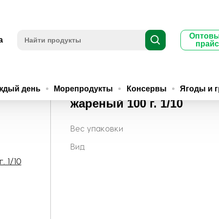
Оптов
а
прайс
даль Нонпарель жареный 100 г. 1/10
Миндаль Нонпарель
ждый день
Морепродукты
Консервы
Ягоды и 
жареный 100 г. 1/10
Вес упаковки
Вид