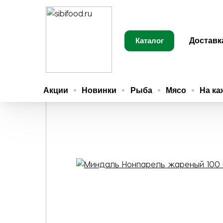
Каталог
Доставк
Главная
Сладости, чай
Орехи, цукаты
Мин
Акции
Новинки
Рыба
Мясо
На ка