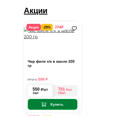
Акции
₽
774
Акция
-29%
Чир филе х/к в масле 200
гр
₽
550
Итого:
550
701
₽
/шт
₽
/шт
1шт
10шт
Купить