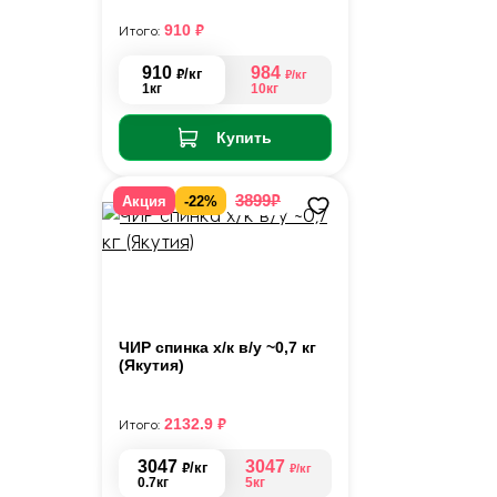
₽
910
Итого:
910
984
₽
/кг
₽
/кг
1кг
10кг
Купить
₽
3899
Акция
-22%
ЧИР спинка х/к в/у ~0,7 кг
(Якутия)
₽
2132.9
Итого:
3047
3047
₽
/кг
₽
/кг
0.7кг
5кг