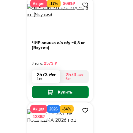
₽
3091
Акция
-17%
ЧИР спинка с/с в/у ~0,8 кг
(Якутия)
₽
2573
Итого:
2573
2573
₽
/кг
₽
/кг
1кг
5кг
Купить
Акция
2026
-34%
₽
1336