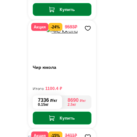
Купить
₽
9593
Акция
-24%
Чир юкола
₽
1100.4
Итого:
7336
8690
₽
/кг
₽
/кг
0.15кг
2.5кг
Купить
₽
3411
Акция
-15%