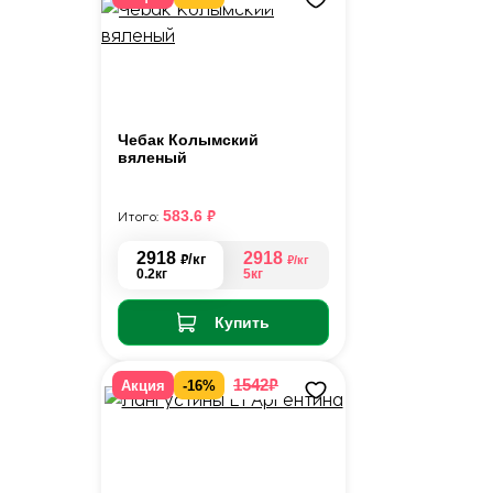
Чебак Колымский
вяленый
₽
583.6
Итого:
2918
2918
₽
/кг
₽
/кг
0.2кг
5кг
Купить
₽
1542
Акция
-16%