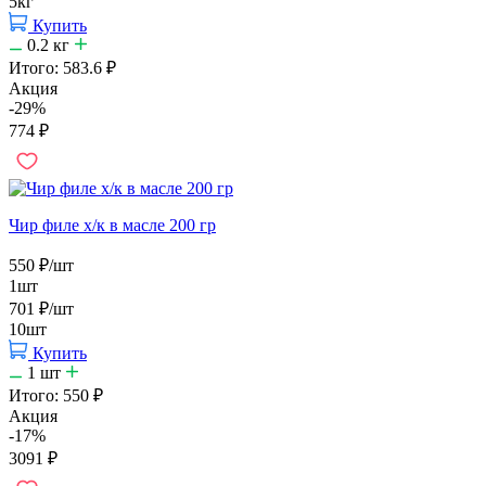
5кг
Купить
0.2
кг
Итого:
583.6
₽
Акция
-29%
774
₽
Чир филе х/к в масле 200 гр
550
₽
/шт
1шт
701
₽
/шт
10шт
Купить
1
шт
Итого:
550
₽
Акция
-17%
3091
₽