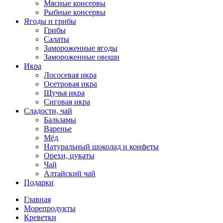
Мясные консервы
Рыбные консервы
Ягоды и грибы
Грибы
Салаты
Замороженные ягоды
Замороженные овощи
Икра
Лососевая икра
Осетровая икра
Щучья икра
Сиговая икра
Сладости, чай
Бальзамы
Варенье
Мёд
Натуральный шоколад и конфеты
Орехи, цукаты
Чай
Алтайский чай
Подарки
Главная
Морепродукты
Креветки