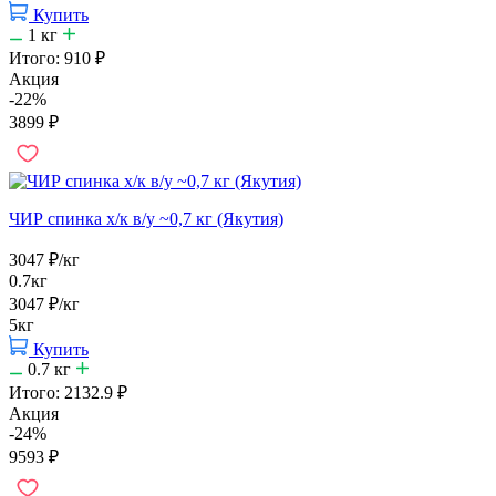
Купить
1
кг
Итого:
910
₽
Акция
-22%
3899
₽
ЧИР спинка х/к в/у ~0,7 кг (Якутия)
3047
₽
/кг
0.7кг
3047
₽
/кг
5кг
Купить
0.7
кг
Итого:
2132.9
₽
Акция
-24%
9593
₽