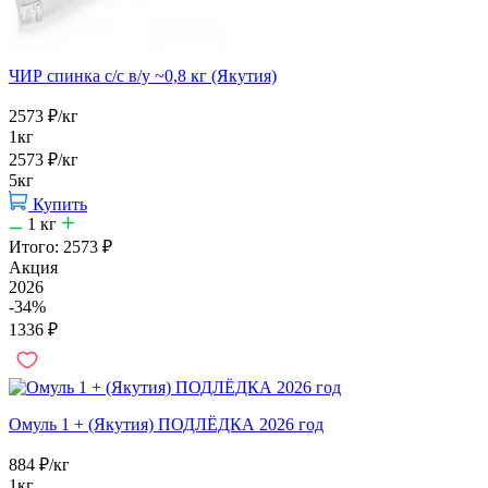
ЧИР спинка с/с в/у ~0,8 кг (Якутия)
2573
₽
/кг
1кг
2573
₽
/кг
5кг
Купить
1
кг
Итого:
2573
₽
Акция
2026
-34%
1336
₽
Омуль 1 + (Якутия) ПОДЛЁДКА 2026 год
884
₽
/кг
1кг