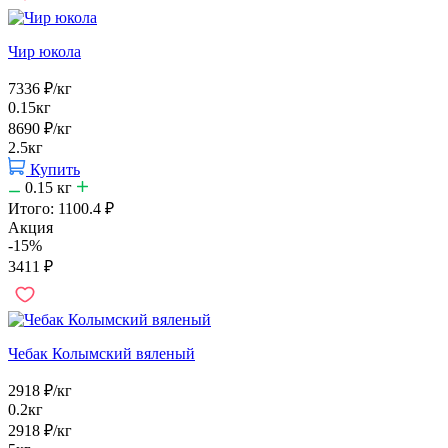
Чир юкола
7336
₽
/кг
0.15кг
8690
₽
/кг
2.5кг
Купить
0.15
кг
Итого:
1100.4
₽
Акция
-15%
3411
₽
Чебак Колымский вяленый
2918
₽
/кг
0.2кг
2918
₽
/кг