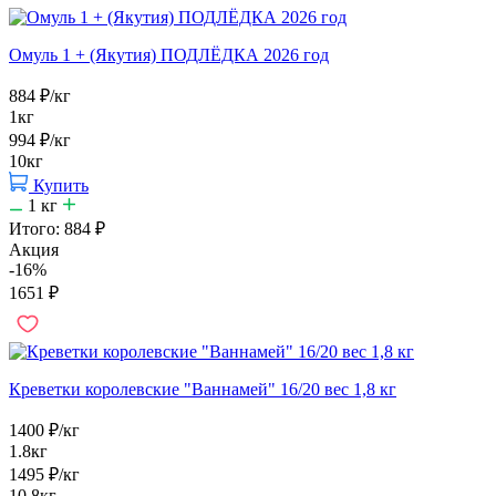
Омуль 1 + (Якутия) ПОДЛЁДКА 2026 год
884
₽
/кг
1кг
994
₽
/кг
10кг
Купить
1
кг
Итого:
884
₽
Акция
-16%
1651
₽
Креветки королевские "Ваннамей" 16/20 вес 1,8 кг
1400
₽
/кг
1.8кг
1495
₽
/кг
10.8кг