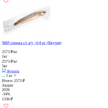
ЧИР спинка с/с в/у ~0,8 кг (Якутия)
2573
₽
/кг
1кг
2573
₽
/кг
5кг
Купить
1
кг
Итого:
2573
₽
Акция
2026
-34%
1336
₽