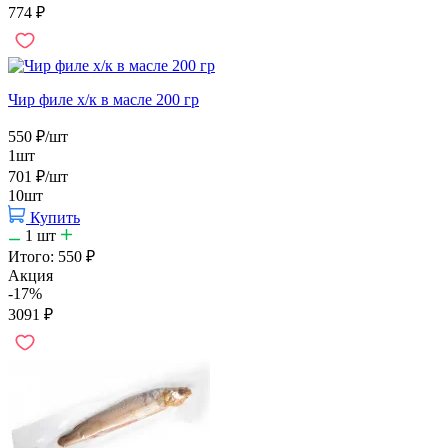
774
₽
Чир филе х/к в масле 200 гр
550
₽
/шт
1шт
701
₽
/шт
10шт
Купить
1
шт
Итого:
550
₽
Акция
-17%
3091
₽