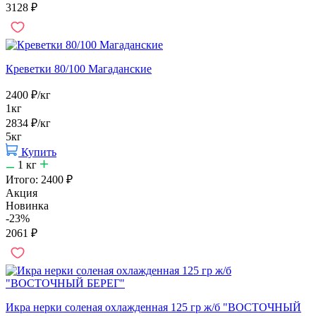
3128
₽
Креветки 80/100 Магаданские
2400
₽
/кг
1кг
2834
₽
/кг
5кг
Купить
1
кг
Итого:
2400
₽
Акция
Новинка
-23%
2061
₽
Икра нерки соленая охлажденная 125 гр ж/б "ВОСТОЧНЫЙ