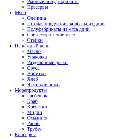
Рыбные полуфабрикаты
Пресервы
Мясо
Оленина
Готовая продукция, колбасы из дичи
Полуфабрикаты из мяса дичи
Свежемороженое мясо
Стейки
На каждый день
Масло
Упаковка
Разделочные доски
Соусы
Напитки
Хлеб
Якутские ножи
Морепродукты
Гребешок
Краб
Креветки
Мидии
Осьминог
Рапан
Трубач
Консервы