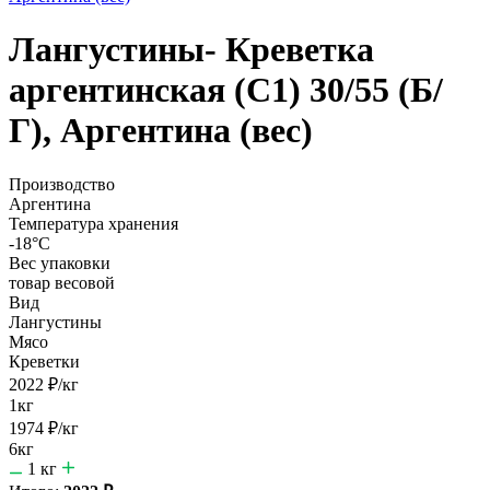
Лангустины- Креветка
аргентинская (С1) 30/55 (Б/
Г), Аргентина (вес)
Производство
Аргентина
Температура хранения
-18°С
Вес упаковки
товар весовой
Вид
Лангустины
Мясо
Креветки
2022
₽
/кг
1кг
1974
₽
/кг
6кг
1
кг