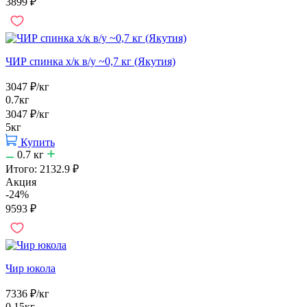
3899
₽
ЧИР спинка х/к в/у ~0,7 кг (Якутия)
3047
₽
/кг
0.7кг
3047
₽
/кг
5кг
Купить
0.7
кг
Итого:
2132.9
₽
Акция
-24%
9593
₽
Чир юкола
7336
₽
/кг
0.15кг