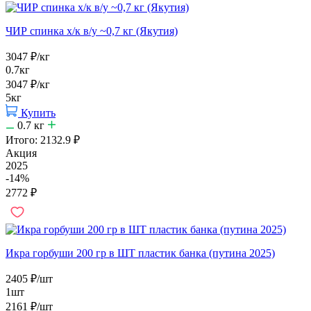
ЧИР спинка х/к в/у ~0,7 кг (Якутия)
3047
₽
/кг
0.7кг
3047
₽
/кг
5кг
Купить
0.7
кг
Итого:
2132.9
₽
Акция
2025
-14%
2772
₽
Икра горбуши 200 гр в ШТ пластик банка (путина 2025)
2405
₽
/шт
1шт
2161
₽
/шт