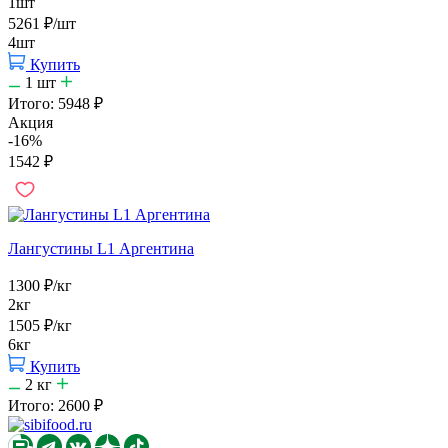
1шт
5261
₽
/шт
4шт
Купить
1
шт
Итого:
5948
₽
Акция
-16%
1542
₽
Лангустины L1 Аргентина
1300
₽
/кг
2кг
1505
₽
/кг
6кг
Купить
2
кг
Итого:
2600
₽