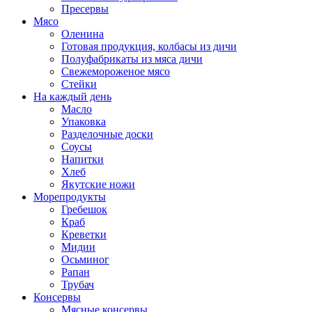
Пресервы
Мясо
Оленина
Готовая продукция, колбасы из дичи
Полуфабрикаты из мяса дичи
Свежемороженое мясо
Стейки
На каждый день
Масло
Упаковка
Разделочные доски
Соусы
Напитки
Хлеб
Якутские ножи
Морепродукты
Гребешок
Краб
Креветки
Мидии
Осьминог
Рапан
Трубач
Консервы
Мясные консервы