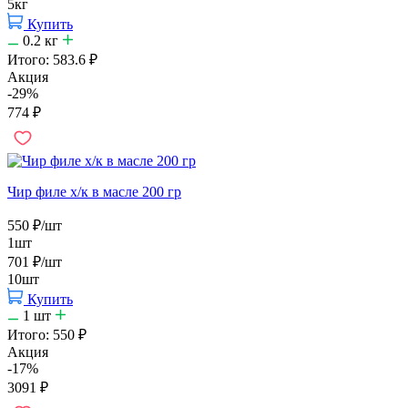
5кг
Купить
0.2
кг
Итого:
583.6
₽
Акция
-29%
774
₽
Чир филе х/к в масле 200 гр
550
₽
/шт
1шт
701
₽
/шт
10шт
Купить
1
шт
Итого:
550
₽
Акция
-17%
3091
₽