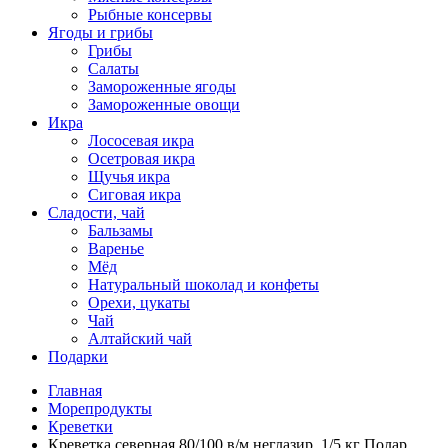
Рыбные консервы
Ягоды и грибы
Грибы
Салаты
Замороженные ягоды
Замороженные овощи
Икра
Лососевая икра
Осетровая икра
Щучья икра
Сиговая икра
Сладости, чай
Бальзамы
Варенье
Мёд
Натуральный шоколад и конфеты
Орехи, цукаты
Чай
Алтайский чай
Подарки
Главная
Морепродукты
Креветки
Креветка северная 80/100 в/м неглазир, 1/5 кг Полар