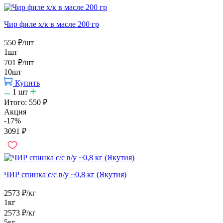
Чир филе х/к в масле 200 гр
550
₽
/шт
1шт
701
₽
/шт
10шт
Купить
1
шт
Итого:
550
₽
Акция
-17%
3091
₽
ЧИР спинка с/с в/у ~0,8 кг (Якутия)
2573
₽
/кг
1кг
2573
₽
/кг
5кг