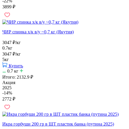
-22%
3899
₽
ЧИР спинка х/к в/у ~0,7 кг (Якутия)
3047
₽
/кг
0.7кг
3047
₽
/кг
5кг
Купить
0.7
кг
Итого:
2132.9
₽
Акция
2025
-14%
2772
₽
Икра горбуши 200 гр в ШТ пластик банка (путина 2025)