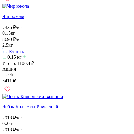
Чир юкола
7336
₽
/кг
0.15кг
8690
₽
/кг
2.5кг
Купить
0.15
кг
Итого:
1100.4
₽
Акция
-15%
3411
₽
Чебак Колымский вяленый
2918
₽
/кг
0.2кг
2918
₽
/кг