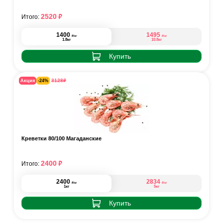
₽
2520
Итого:
1400
1495
₽
₽
/кг
/кг
1.8кг
10.8кг
Купить
₽
3128
Акция
-24%
Креветки 80/100 Магаданские
₽
2400
Итого:
2400
2834
₽
₽
/кг
/кг
1кг
5кг
Купить