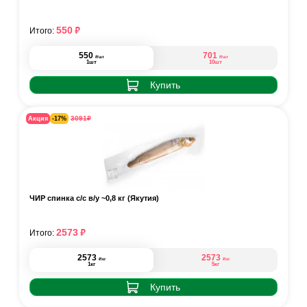
₽
550
Итого:
550
701
₽
₽
/шт
/шт
1шт
10шт
Купить
₽
3091
Акция
-17%
ЧИР спинка с/с в/у ~0,8 кг (Якутия)
₽
2573
Итого:
2573
2573
₽
₽
/кг
/кг
1кг
5кг
Купить