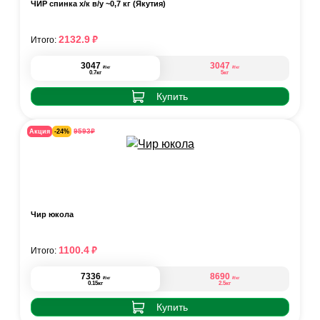
ЧИР спинка х/к в/у ~0,7 кг (Якутия)
₽
2132.9
Итого:
3047
3047
₽
₽
/кг
/кг
0.7кг
5кг
Купить
₽
9593
Акция
-24%
Чир юкола
₽
1100.4
Итого:
7336
8690
₽
₽
/кг
/кг
0.15кг
2.5кг
Купить