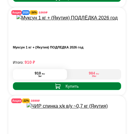
₽
1360
Акция
2026
-34%
Муксун 1 кг + (Якутия) ПОДЛЁДКА 2026 год
₽
910
Итого:
910
984
₽
₽
/кг
/кг
1кг
10кг
Купить
₽
3899
Акция
-22%