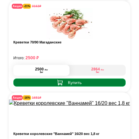
₽
3162
Акция
-21%
Креветки 70/90 Магаданские
₽
2500
Итого:
2500
2864
₽
₽
/кг
/кг
1кг
5кг
Купить
₽
1651
Акция
-16%
Креветки королевские "Ваннамей" 16/20 вес 1,8 кг