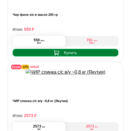
Чир филе х/к в масле 200 гр
₽
550
Итого:
550
701
₽
₽
/шт
/шт
1шт
10шт
Купить
₽
3091
Акция
-17%
ЧИР спинка с/с в/у ~0,8 кг (Якутия)
₽
2573
Итого:
2573
2573
₽
₽
/кг
/кг
1кг
5кг