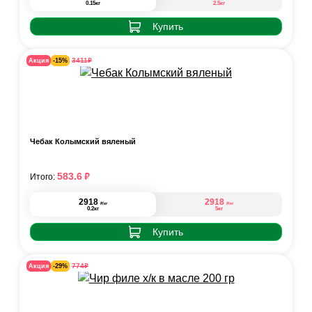
0.15кг
2.5кг
Купить
₽
3411
Акция
-15%
Чебак Колымский вяленый
₽
583.6
Итого:
2918
2918
₽
₽
/кг
/кг
0.2кг
5кг
Купить
₽
774
Акция
-29%