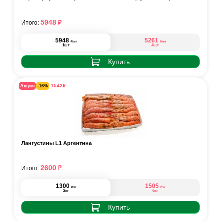
₽
5948
Итого:
5948
5261
₽
₽
/шт
/шт
1шт
4шт
Купить
₽
1542
Акция
-16%
Лангустины L1 Аргентина
₽
2600
Итого:
1300
1505
₽
₽
/кг
/кг
2кг
6кг
Купить