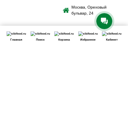
Москва, Ореховый
бульвар, 24
Главная
Поиск
Корзина
Избранное
Кабинет
Сайт использует файлы cookie для обеспечения удобства
пользователей сайта, его улучшения, предоставления
персонализированных рекомендаций. Вы можете
или
cookie.
принять все
настроить выбор
Принять
Отклонить
Ознакомиться
c Политикой обработки cookie-файлов.
Сайт может перестать корректно работать
Если вы решите отклонить файлы cookie, сайт может
потерять часть необходимого для вас функционала.
Отклонить
Принять cookie
Настройки Cookie