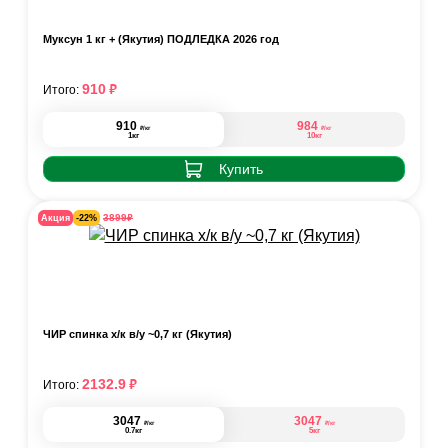
Муксун 1 кг + (Якутия) ПОДЛЁДКА 2026 год
₽
910
Итого:
910
984
₽
₽
/кг
/кг
1кг
10кг
Купить
₽
3899
Акция
-22%
ЧИР спинка х/к в/у ~0,7 кг (Якутия)
₽
2132.9
Итого:
3047
3047
₽
₽
/кг
/кг
0.7кг
5кг