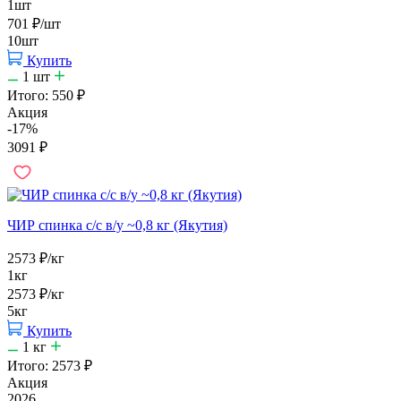
1шт
701
₽
/шт
10шт
Купить
1
шт
Итого:
550
₽
Акция
-17%
3091
₽
ЧИР спинка с/с в/у ~0,8 кг (Якутия)
2573
₽
/кг
1кг
2573
₽
/кг
5кг
Купить
1
кг
Итого:
2573
₽
Акция
2026