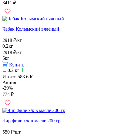
3411
₽
Чебак Колымский вяленый
2918
₽
/кг
0.2кг
2918
₽
/кг
5кг
Купить
0.2
кг
Итого:
583.6
₽
Акция
-29%
774
₽
Чир филе х/к в масле 200 гр
550
₽
/шт