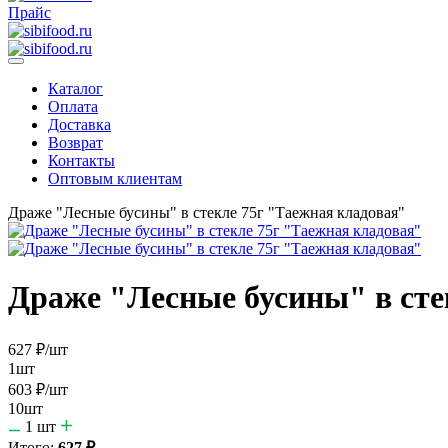
Прайс
Каталог
Оплата
Доставка
Возврат
Контакты
Оптовым клиентам
Драже "Лесные бусины" в стекле 75г "Таежная кладовая"
Драже "Лесные бусины" в сте
627
₽
/шт
1шт
603
₽
/шт
10шт
1
шт
Итого:
627
₽