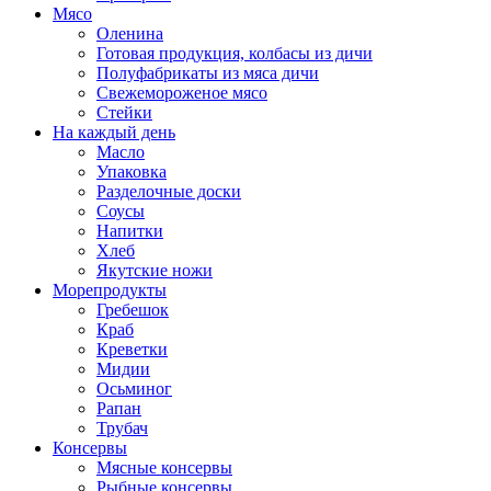
Мясо
Оленина
Готовая продукция, колбасы из дичи
Полуфабрикаты из мяса дичи
Свежемороженое мясо
Стейки
На каждый день
Масло
Упаковка
Разделочные доски
Соусы
Напитки
Хлеб
Якутские ножи
Морепродукты
Гребешок
Краб
Креветки
Мидии
Осьминог
Рапан
Трубач
Консервы
Мясные консервы
Рыбные консервы