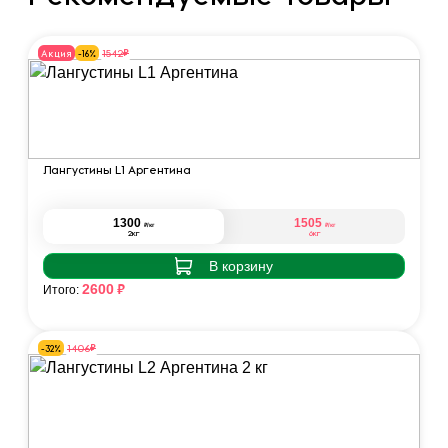
₽
1542
Акция
-16%
Лангустины L1 Аргентина
1300
1505
₽
₽
/кг
/кг
2кг
6кг
В корзину
₽
2600
Итого:
₽
1406
-32%