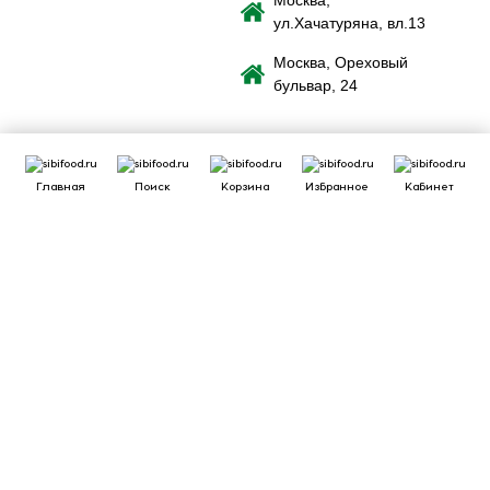
Москва,
ул.Хачатуряна, вл.13
Москва, Ореховый
бульвар, 24
Главная
Поиск
Корзина
Избранное
Кабинет
Сайт использует файлы cookie для обеспечения удобства
пользователей сайта, его улучшения, предоставления
персонализированных рекомендаций. Вы можете
или
cookie.
принять все
настроить выбор
Принять
Отклонить
Ознакомиться
c Политикой обработки cookie-файлов.
Сайт может перестать корректно работать
Если вы решите отклонить файлы cookie, сайт может
потерять часть необходимого для вас функционала.
Отклонить
Принять cookie