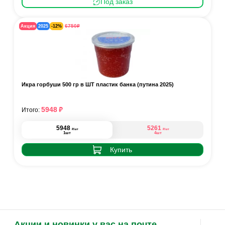
Под заказ
₽
6750
Акция
2025
-12%
Икра горбуши 500 гр в ШТ пластик банка (путина 2025)
₽
5948
Итого:
5948
5261
₽
₽
/шт
/шт
1шт
4шт
Купить
Акции и новинки у вас на почте