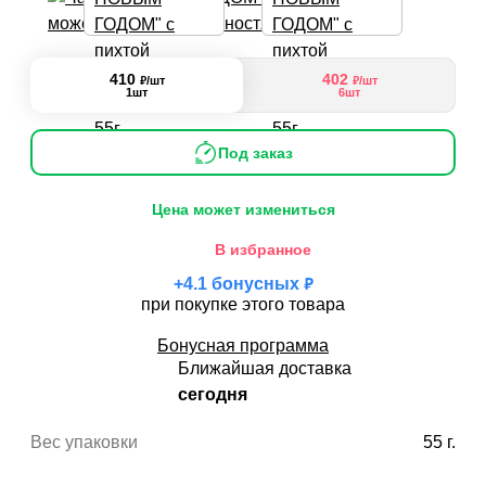
увеличить его производительность и сделать
функционал сайта максимально удобным для
пользователей.
410
402
₽
₽
/шт
/шт
1шт
6шт
Рекламные файлы cookie используются для целей
маркетинга и улучшения качества рекламы. Эти
Под заказ
файлы cookie помогают обеспечить максимально
высокую точность и ценность содержания
Цена может измениться
маркетинговых и рекламных материалов для
В избранное
пользователей сайта.
₽
+
4.1
бонусных
при покупке этого товара
Бонусная программа
Ближайшая доставка
сегодня
Вес упаковки
55 г.