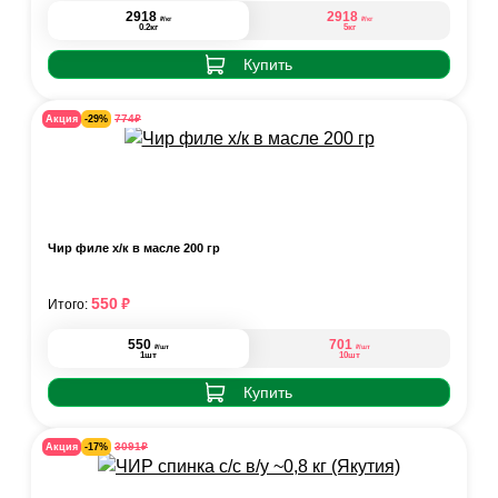
2918
2918
₽
₽
/кг
/кг
0.2кг
5кг
Купить
₽
774
Акция
-29%
Чир филе х/к в масле 200 гр
₽
550
Итого:
550
701
₽
₽
/шт
/шт
1шт
10шт
Купить
₽
3091
Акция
-17%