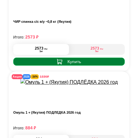
ЧИР спинка с/с в/у ~0,8 кг (Якутия)
₽
2573
Итого:
2573
2573
₽
₽
/кг
/кг
1кг
5кг
Купить
₽
1336
Акция
2026
-34%
Омуль 1 + (Якутия) ПОДЛЁДКА 2026 год
₽
884
Итого: