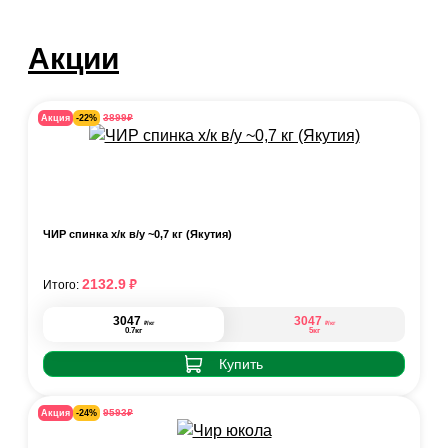
Акции
₽
3899
Акция
-22%
ЧИР спинка х/к в/у ~0,7 кг (Якутия)
₽
2132.9
Итого:
3047
3047
₽
₽
/кг
/кг
0.7кг
5кг
Купить
₽
9593
Акция
-24%