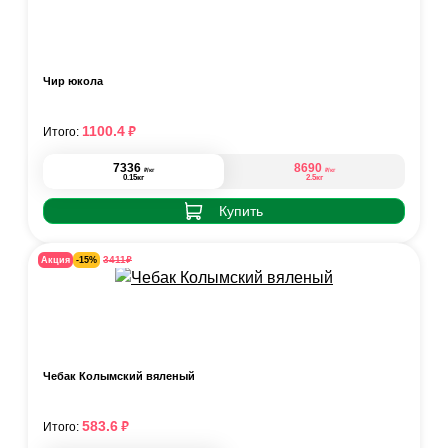
Чир юкола
₽
1100.4
Итого:
7336
8690
₽
₽
/кг
/кг
0.15кг
2.5кг
Купить
₽
3411
Акция
-15%
Чебак Колымский вяленый
₽
583.6
Итого: