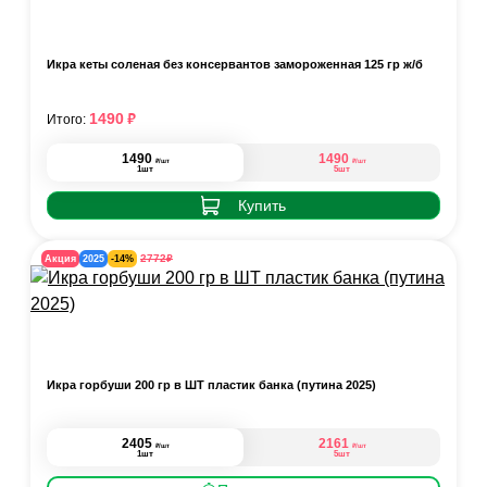
Икра кеты соленая без консервантов замороженная 125 гр ж/б
₽
1490
Итого:
1490
1490
₽
₽
/шт
/шт
1шт
5шт
Купить
₽
2772
Акция
2025
-14%
Икра горбуши 200 гр в ШТ пластик банка (путина 2025)
2405
2161
₽
₽
/шт
/шт
1шт
5шт