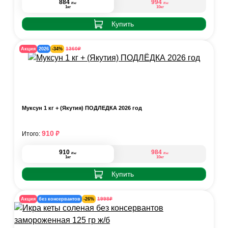
884
994
₽
₽
/кг
/кг
1кг
10кг
Купить
₽
1360
Акция
2026
-34%
Муксун 1 кг + (Якутия) ПОДЛЁДКА 2026 год
₽
910
Итого:
910
984
₽
₽
/кг
/кг
1кг
10кг
Купить
₽
1998
Акция
без консервантов
-26%